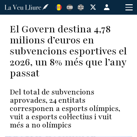
Vés
Menú
al
de
contingut
cuenta
El Govern destina 4,78
de
milions d’euros en
usuario
subvencions esportives el
2026, un 8% més que l’any
passat
Del total de subvencions
aprovades, 24 entitats
corresponen a esports olímpics,
vuit a esports col·lectius i vuit
més a no olímpics