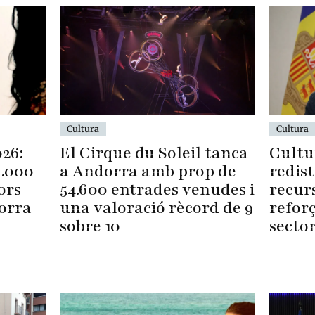
Cultura
Cultura
026:
Cultu
El Cirque du Soleil tanca
9.000
redist
a Andorra amb prop de
ors
recur
54.600 entrades venudes i
dorra
reforç
una valoració rècord de 9
sector
sobre 10