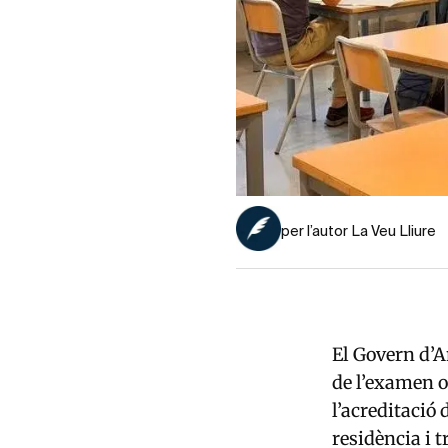
per l’autor La Veu Lliure
El Govern d’A
de l’examen o
l’acreditació
residència i t