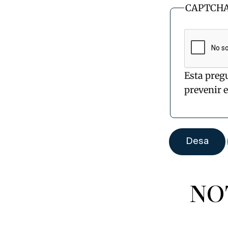
CAPTCH
Esta preg
prevenir 
NO