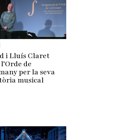
 i Lluís Claret
 l’Orde de
many per la seva
tòria musical