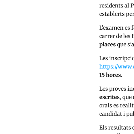
residents al 
establerts pe
L’examen es f
carrer de le
places
que s’a
Les inscripci
https://www.
15 hores
.
Les proves i
escrites
, que
orals es reali
candidat i pu
Els resultats 