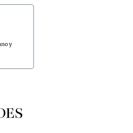
ano y
DES