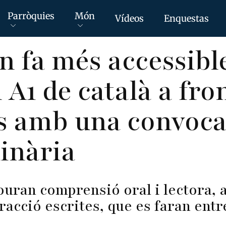
Parròquies
Món
Vídeos
Enquestas
n fa més accessibl
A1 de català a fron
s amb una convoca
inària
ouran comprensió oral i lectora, 
racció escrites, que es faran entre