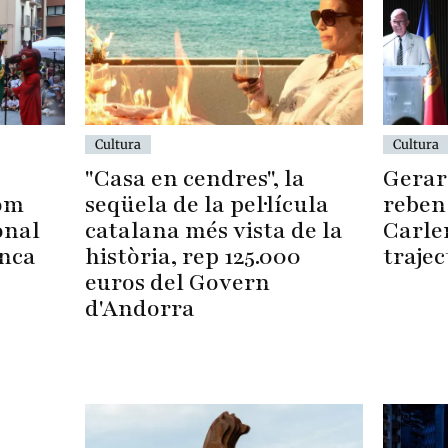
Cultura
Cultura
Gerard
"Casa en cendres", la
reben
seqüela de la pel·lícula
gom
Carle
catalana més vista de la
onal
trajec
història, rep 125.000
anca
euros del Govern
d'Andorra