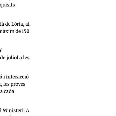
quisits
à de Lòria, al
n màxim de
150
al
 de juliol a les
ó i interacció
t, les proves
 a cada
l Ministeri. A