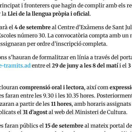
Principat i fronterers que hagin de complir amb els re
r la
Llei de la llengua pròpia i oficial
.
arà el
4 de setembre
al Centre d’Exàmens de Sant Juli
s Escoles número 30. La convocatòria compta amb u
ssignaran per ordre d’inscripció completa.
ons s’hauran de formalitzar en línia a través del port
e-tramits.ad
entre el
29 de juny a les 8 del matí
i el
3
nclouran
comprensió oral i lectora
, així com
expressi
 es faran entre les 9.30 i les 10.35 hores. Posteriormen
tzaran a partir de les
11 hores
, amb horaris assignats
blicats el
31 d’agost
al web del Ministeri de Cultura.
es faran públics el
15 de setembre
al mateix portal de