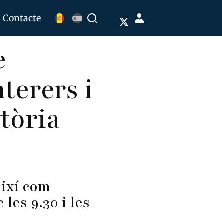
Menú
Contacte
Buscar
de
e
cuenta
de
terers i
usuario
tòria
així com
 les 9.30 i les