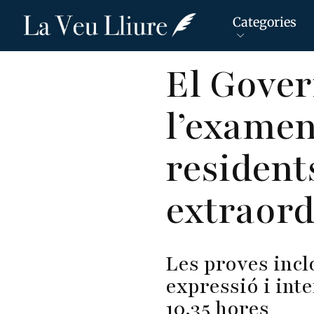
Categories
Vés
El Gover
al
contingut
l’examen 
resident
extraord
Les proves incl
expressió i inte
10.35 hores