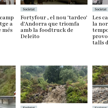
Societat
Societat
Fortyfour , el nou 'tardeo'
ncamp
Les c
d'Andorra que triomfa
tge a
la no
amb la foodtruck de
e més
tempo
Deleito
provoc
talls 
Societat
Societat