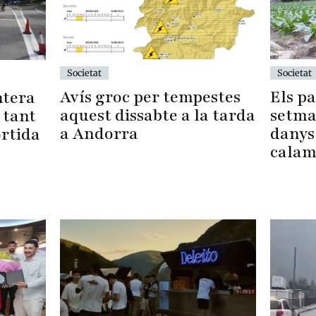
Societat
Societat
Els p
Avís groc per tempestes
ntera
setma
aquest dissabte a la tarda
 tant
danys
a Andorra
ortida
calam