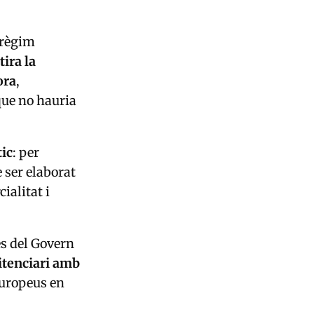
 règim
tira la
ora
,
que no hauria
tic
: per
e ser elaborat
ialitat i
es del Govern
nitenciari amb
europeus en