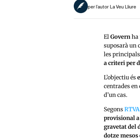
per l’autor La Veu Lliure
El
Govern
ha 
suposarà un c
les principal
a criteri per
L’objectiu és
e
centrades en c
d’un cas.
Segons
RTVA
provisional 
gravetat del 
dotze mesos 