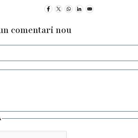
un comentari nou
A