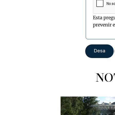
Esta preg
prevenir 
NO