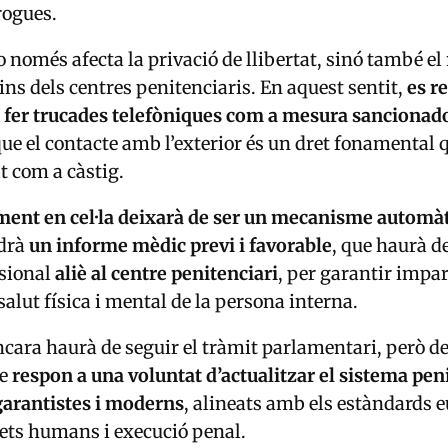
rogues.
 només afecta la privació de llibertat, sinó també el
dins dels centres penitenciaris. En aquest sentit,
es re
e fer trucades telefòniques com a mesura sancionad
ue el contacte amb l’exterior és un dret fonamental 
at com a càstig.
ament en cel·la deixarà de ser un mecanisme automà
ldrà
un informe mèdic previ i favorable
, que haurà d
ssional
aliè al centre penitenciari
, per garantir imparc
 salut física i mental de la persona interna.
cara haurà de seguir el tràmit parlamentari, però d
ue
respon a una voluntat d’actualitzar el sistema pe
garantistes i moderns
, alineats amb els estàndards 
ets humans i execució penal.