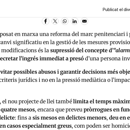
Publicat el di
posat en marxa una reforma del marc penitenciari i
anvi significatiu en la gestió de les mesures provisi
s modificacions és la
supressió del concepte d’
“alarm
 decretar l’ingrés immediat a presó
d’una persona inv
vitar possibles abusos i garantir decisions més obj
riteris jurídics i no en la pressió mediàtica o l’impa
, el nou projecte de llei també
limita el temps màxim
a quatre mesos
, encara que preveu
pròrrogues en func
delicte
: fins a
sis mesos en delictes menors
,
deu en e
en casos especialment greus
, com poden ser homicid