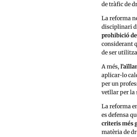
de tràfic de d
La reforma no
disciplinari 
prohibició d
considerant q
de ser utilitz
A més,
l’aïll
aplicar-lo ca
per un profe
vetllar per la
La reforma en
es defensa q
criteris més 
matèria de dr