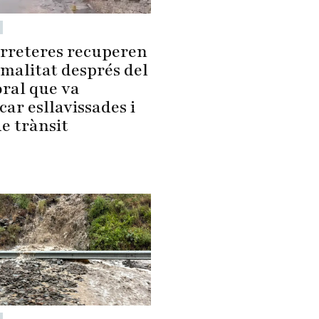
arreteres recuperen
rmalitat després del
ral que va
ar esllavissades i
de trànsit