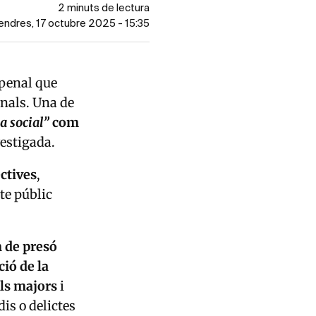
2 minuts de lectura
vendres, 17 octubre 2025 - 15:35
 penal que
onals. Una de
a social”
com
estigada.
ectives
,
cte públic
 de presó
ió de la
ls majors
i
is o delictes