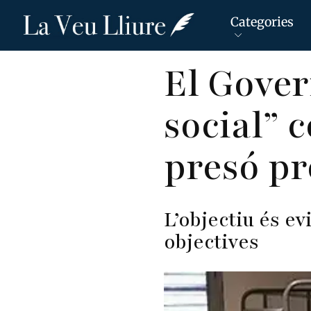
Categories
Vés
El Gover
al
contingut
social” c
presó pr
L’objectiu és e
objectives