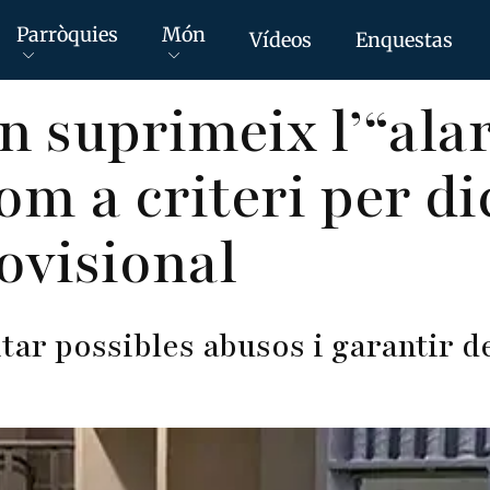
Parròquies
Món
Vídeos
Enquestas
n suprimeix l’“al
om a criteri per di
ovisional
vitar possibles abusos i garantir 