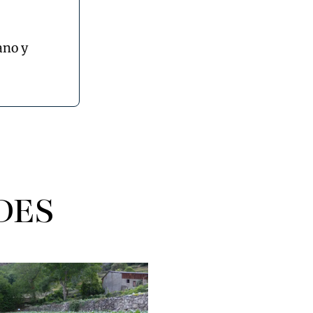
ano y
DES