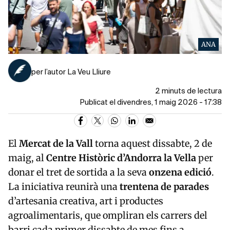
ANA
per l’autor La Veu Lliure
2 minuts de lectura
Publicat el divendres, 1 maig 2026 - 17:38
El
Mercat de la Vall
torna aquest dissabte, 2 de
maig, al
Centre Històric d’Andorra la Vella
per
donar el tret de sortida a la seva
onzena edició
.
La iniciativa reunirà una
trentena de parades
d’artesania creativa, art i productes
agroalimentaris, que ompliran els carrers del
barri cada primer dissabte de mes fins a