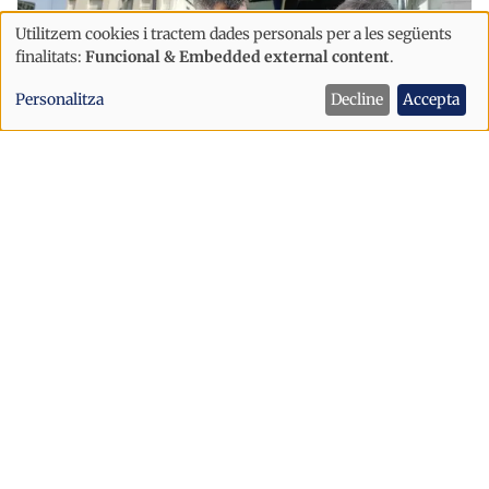
Utilitzem cookies i tractem dades personals per a les següents
Ús
finalitats:
Funcional & Embedded external content
.
de
Personalitza
Decline
Accepta
dades
personals
i
cookies
Societat
La línia d'autobús entre Andorra i la
Seu ampliarà fins a 40 expedicions
diàries i oferirà informació en temps
real