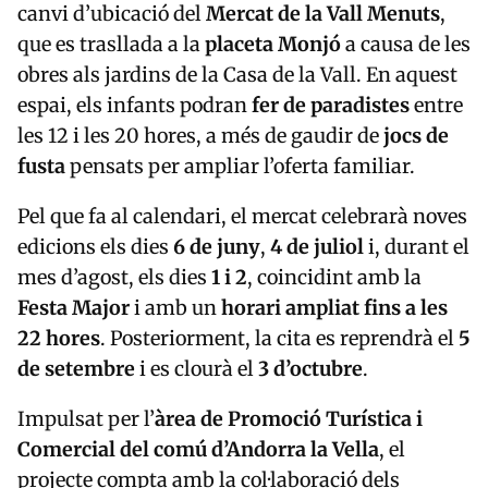
canvi d’ubicació del
Mercat de la Vall Menuts
,
que es trasllada a la
placeta Monjó
a causa de les
obres als jardins de la Casa de la Vall. En aquest
espai, els infants podran
fer de paradistes
entre
les 12 i les 20 hores, a més de gaudir de
jocs de
fusta
pensats per ampliar l’oferta familiar.
Pel que fa al calendari, el mercat celebrarà noves
edicions els dies
6 de juny
,
4 de juliol
i, durant el
mes d’agost, els dies
1 i 2
, coincidint amb la
Festa Major
i amb un
horari ampliat fins a les
22 hores
. Posteriorment, la cita es reprendrà el
5
de setembre
i es clourà el
3 d’octubre
.
Impulsat per l’
àrea de Promoció Turística i
Comercial del comú d’Andorra la Vella
, el
projecte compta amb la col·laboració dels