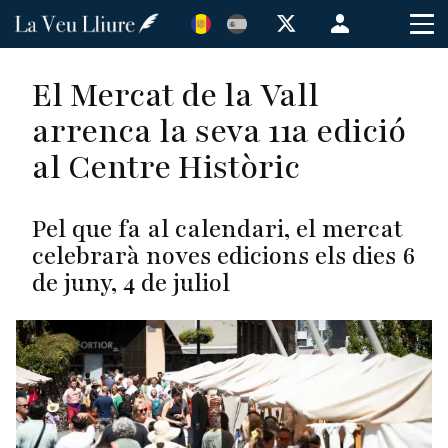
Vés
Menú
al
de
contingut
cuenta
El Mercat de la Vall
de
arrenca la seva 11a edició
usuario
al Centre Històric
Pel que fa al calendari, el mercat
celebrarà noves edicions els dies 6
de juny, 4 de juliol