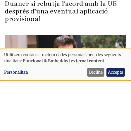
Duaner si rebutja l'acord amb la UE
després d’una eventual aplicació
provisional
Utilitzem cookies i tractem dades personals per a les següents
Ús
finalitats:
Funcional & Embedded external content
.
de
Personalitza
Decline
Accepta
dades
personals
i
cookies
Política
Sant Julià afronta la festa major amb
un dispositiu de seguretat reforçat