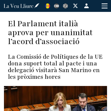
Vés
Menú
al
de
contingut
cuenta
El Parlament italià
de
aprova per unanimitat
usuario
l’acord d’associació
La Comissió de Polítiques de la UE
dona suport total al pacte i una
delegació visitarà San Marino en
les pròximes hores