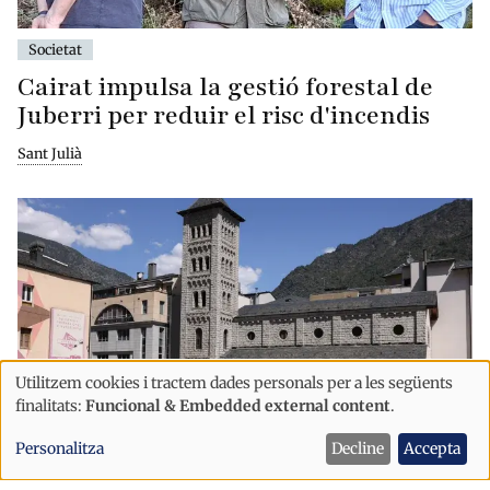
Societat
Cairat impulsa la gestió forestal de
Juberri per reduir el risc d'incendis
Sant Julià
Utilitzem cookies i tractem dades personals per a les següents
Ús
finalitats:
Funcional & Embedded external content
.
de
Personalitza
Decline
Accepta
dades
Societat