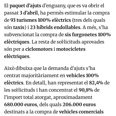
El
paquet d’ajuts
d’enguany, que es va obrir el
passat
3 d’abril
, ha permès estimular la compra
de
93 turismes 100% elèctrics
(tres dels quals
són
taxis
) i
23 híbrids endollables
. A més, s’ha
subvencionat la compra de
sis furgonetes 100%
elèctriques
. La resta de sol·licituds aprovades
són per a
ciclomotors
i
motocicletes
elèctriques
.
Això dibuixa que la demanda d’ajuts s’ha
centrat majoritàriament en
vehicles 100%
elèctrics
. En detall, han representat el
82,4%
de
les sol·licituds i han concentrat el
90,8%
de
l’import total atorgat, aproximadament
680.000 euros
, dels quals
206.000 euros
destinats a la compra de
vehicles comercials