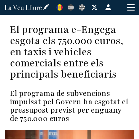
Vés
Menú
al
de
contingut
cuenta
El programa e-Engega
de
esgota els 750.000 euros,
usuario
en taxis i vehicles
comercials entre els
principals beneficiaris
El programa de subvencions
impulsat pel Govern ha esgotat el
pressupost previst per enguany
de 750.000 euros