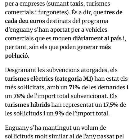
per a empreses (sumant taxis, turismes
comercials i furgonetes). És a dir, que
tres de
cada deu euros
destinats del programa
d’enguany s’han aportat per a vehicles
comercials que es mouen
diàriament al país
i,
per tant, són els que poden generar
més
pol·lució
.
Desgranant les subvencions atorgades, els
turismes elèctrics (categoria M1)
han estat els
més sol·licitats, amb un
71%
de les demandes i
un
78%
de l’import total subvencionat. Els
turismes híbrids
han representat un
17,5%
de
les sol·licituds i un
9%
de l’import total.
Enguany s’ha mantingut un volum de
sol·licituds molt similar al de l’any passat pel