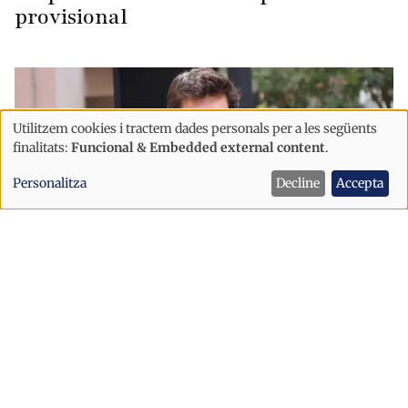
provisional
Utilitzem cookies i tractem dades personals per a les següents
Ús
finalitats:
Funcional & Embedded external content
.
de
Personalitza
Decline
Accepta
dades
personals
i
cookies
Política
Sant Julià afronta la festa major amb
un dispositiu de seguretat reforçat
després dels incidents d’Escaldes
Sant Julià