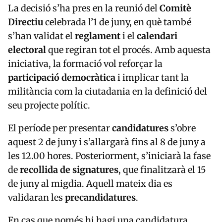
La decisió s’ha pres en la reunió del
Comitè
Directiu
celebrada l’1 de juny, en què també
s’han validat el
reglament
i el
calendari
electoral
que regiran tot el procés. Amb aquesta
iniciativa, la formació vol reforçar la
participació democràtica
i implicar tant la
militància com la ciutadania en la definició del
seu projecte polític.
El període per presentar
candidatures
s’obre
aquest 2 de juny i s’allargarà fins al 8 de juny a
les 12.00 hores. Posteriorment, s’iniciarà la fase
de
recollida de signatures
, que finalitzarà el 15
de juny al migdia. Aquell mateix dia es
validaran les
precandidatures
.
En cas que només hi hagi una candidatura