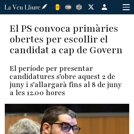
Vés
Menú
al
de
contingut
cuenta
El PS convoca primàries
de
obertes per escollir el
usuario
candidat a cap de Govern
El període per presentar
candidatures s’obre aquest 2 de
juny i s’allargarà fins al 8 de juny
a les 12.00 hores