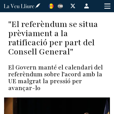
Vés
Menú
al
de
contingut
cuenta
"El referèndum se situa
de
prèviament a la
usuario
ratificació per part del
Consell General"
El Govern manté el calendari del
referèndum sobre l’acord amb la
UE malgrat la pressió per
avançar-lo