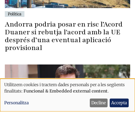
Política
Andorra podria posar en risc l’Acord
Duaner si rebutja l'acord amb la UE
després d’una eventual aplicació
provisional
Utilitzem cookies i tractem dades personals per a les següents
Ús
finalitats:
Funcional & Embedded external content
.
de
Personalitza
Decline
Accepta
dades
personals
i
cookies