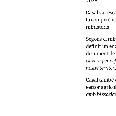
2026.
Casal
va ressa
la competènci
ministeris.
Segons el mini
definir un en
document de 
Govern per def
nostre territor
Casal
també va
sector agríco
amb l’Associa