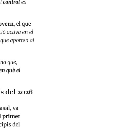
el
control
és
overn
, el que
ió activa en el
s que aporten al
rma que,
en què el
s del 2026
asal, va
l
primer
cipis del