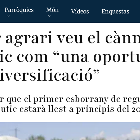
Parròquies
Món
Vídeos
Enquestas
r agrari veu el càn
ic com “una oport
iversificació”
r que el primer esborrany de regu
tic estarà llest a principis del 2