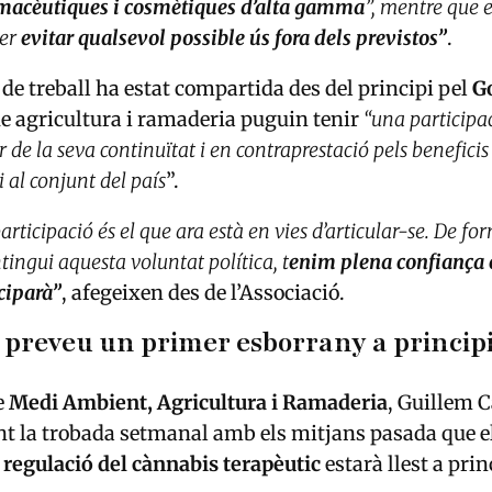
rmacèutiques i cosmètiques d’alta gamma
”, mentre que 
per
evitar qualsevol possible ús fora dels previstos”
.
 de treball ha estat compartida des del principi pel
G
e agricultura i ramaderia puguin tenir
“una participac
r de la seva continuïtat i en contraprestació pels benefici
 al conjunt del país
”.
rticipació és el que ara està en vies d’articular-se. De fo
ingui aquesta voluntat política, t
enim plena confiança 
iciparà”
, afegeixen des de l’Associació.
 preveu un primer esborrany a principi
e
Medi Ambient, Agricultura i Ramaderia
, Guillem C
nt la trobada setmanal amb els mitjans pasada que e
regulació del cànnabis terapèutic
estarà llest a prin