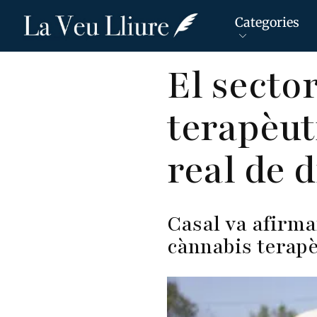
Categories
Vés
El secto
al
contingut
terapèut
real de d
Casal va afirma
cànnabis terapèu