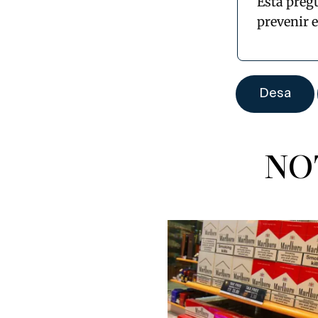
Esta preg
prevenir 
NO