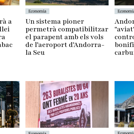
Economi
Economia
Andor
rà a
Un sistema pioner
"aviat
llei
permetrà compatibilitzar
contro
ra
el parapent amb els vols
bonifi
abac
de l’aeroport d’Andorra-
carbu
la Seu
Economi
Economia