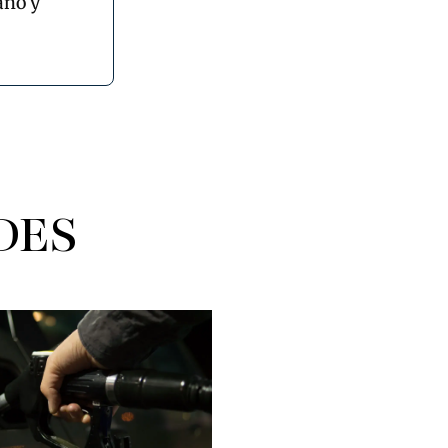
ano y
DES