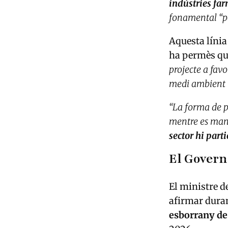
indústries fa
fonamental “
Aquesta línia
ha permès qu
projecte a favo
medi ambient i
“La forma de pa
mentre es mant
sector hi part
El Govern
El ministre d
afirmar dura
esborrany de 