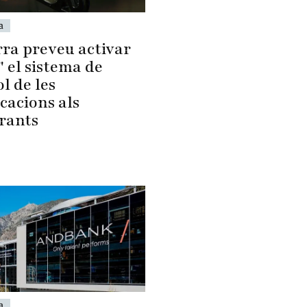
a
ra preveu activar
" el sistema de
l de les
cacions als
rants
a