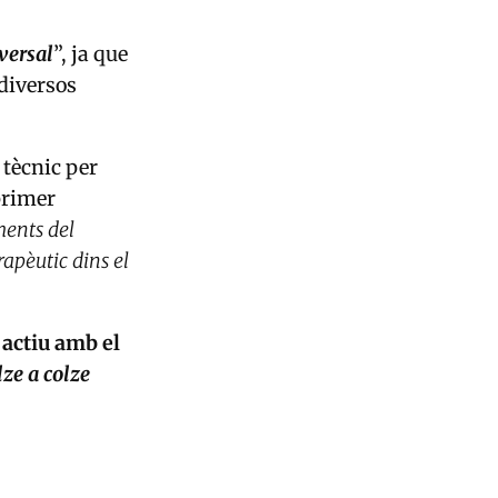
versal
”, ja que
diversos
 tècnic per
primer
ments del
apèutic dins el
 actiu amb el
ze a colze