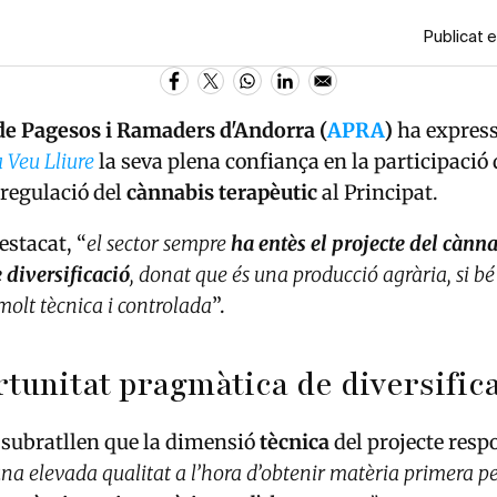
Publicat e
de Pagesos i Ramaders d'Andorra (
APRA
)
ha express
 Veu Lliure
la seva plena confiança en la participació 
 regulació del
cànnabis terapèutic
al Principat.
stacat, “
el sector sempre
ha entès el projecte del cànn
 diversificació
, donat que és una producció agrària, si bé
molt tècnica i controlada
”.
tunitat pragmàtica de diversific
 subratllen que la dimensió
tècnica
del projecte resp
una elevada qualitat a l’hora d’obtenir matèria primera pe