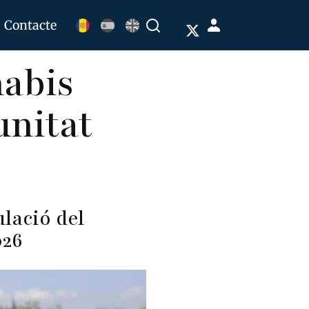
Menú
Contacte
Buscar
de
nabis
cuenta
de
unitat
usuario
lació del
026