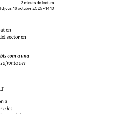
2 minuts de lectura
l dijous, 16 octubre 2025 - 14:13
at en
del sector en
abis com a una
 s’afronta des
ar
on a
r a les