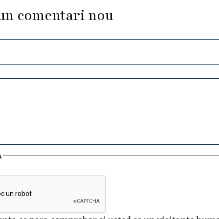
un comentari nou
A