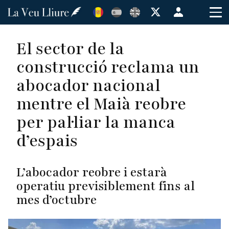
Vés
Menú
al
de
contingut
cuenta
El sector de la
de
construcció reclama un
usuario
abocador nacional
mentre el Maià reobre
per pal·liar la manca
d’espais
L’abocador reobre i estarà
operatiu previsiblement fins al
mes d’octubre