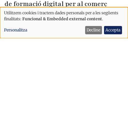
de formació digital per al comerç
Utilitzem cookies i tractem dades personals per a les següents
Ús
finalitats:
Funcional & Embedded external content
.
de
Personalitza
Decline
Accepta
dades
personals
i
cookies
Economia
La Duana manté bloquejades les
exportacions a països tercers per una
incidència informàtica