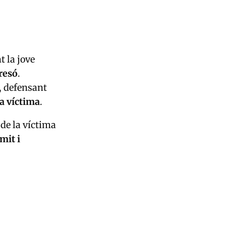
t la jove
resó
.
, defensant
la víctima
.
 de la víctima
mit i