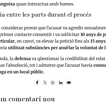
 angoixa
quan interactua amb homes.
a entre les parts durant el procés
 considerar provat que l’acusat va agredir sexualmen
primer contacte consentit i va sol·licitar
10 anys de p
rticular
, en canvi, va elevar la petició fins als
15 anys
avia
utilitzat substàncies per anul·lar la voluntat de 
anda, la
defensa
va qüestionar la credibilitat del relat
ar l’absolució, tot i admetre que l’acusat havia
consu
ga en un local públic.
un comentari nou