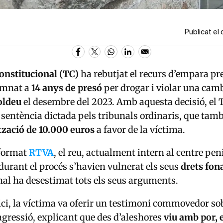
Publicat el
onstitucional (TC)
ha rebutjat el recurs d’empara pr
emnat a
14 anys de presó
per drogar i violar una cam
oldeu
el desembre del 2023. Amb aquesta decisió, el T
sentència dictada pels tribunals ordinaris, que tamb
zació de 10.000 euros
a favor de la víctima.
format
RTVA
, el reu, actualment intern al centre pen
 durant el procés s’havien vulnerat els seus
drets fo
nal ha desestimat tots els seus arguments.
ici, la víctima va oferir un testimoni commovedor sob
’agressió, explicant que des d’aleshores
viu amb por, e