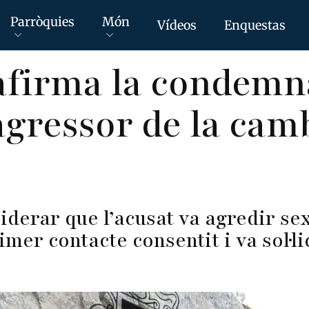
Parròquies
Món
Vídeos
Enquestas
afirma la condemna
’agressor de la cam
siderar que l’acusat va agredir se
mer contacte consentit i va sol·li