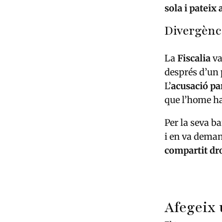
sola i pateix
Divergènci
La
Fiscalia
va
després d’un 
L’
acusació pa
que l’home h
Per la seva b
i en va deman
compartit dro
Afegeix 