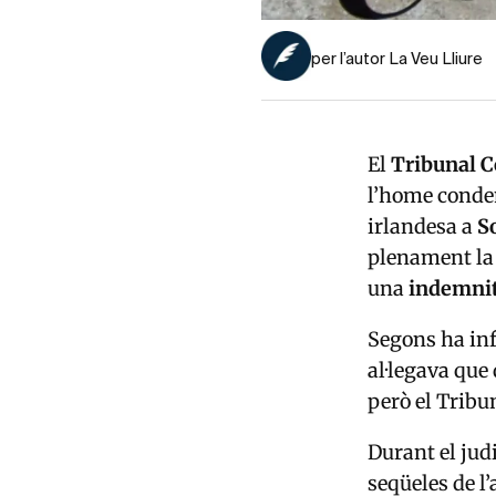
per l’autor La Veu Lliure
El
Tribunal C
l’home cond
irlandesa a
S
plenament la 
una
indemnit
Segons ha in
al·legava que
però el Tribu
Durant el jud
seqüeles de l