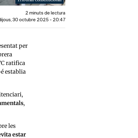
2 minuts de lectura
 dijous, 30 octubre 2025 - 20:47
esentat per
brera
C ratifica
é establia
itenciari,
namentals
,
re les
vita estar