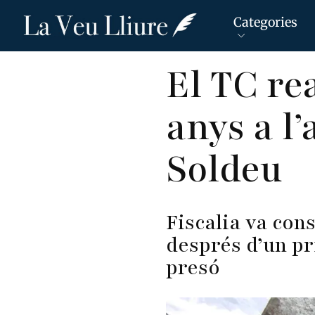
Categories
Vés
El TC re
al
contingut
anys a l
Soldeu
Fiscalia va con
després d’un pri
presó