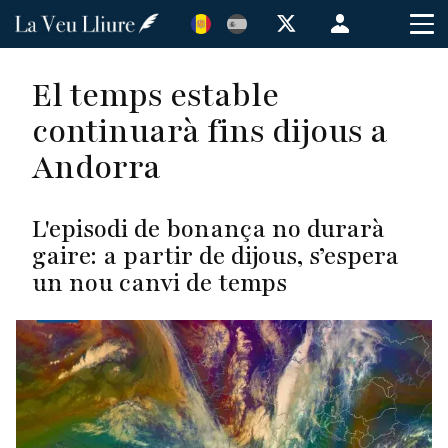
Vés
Menú
al
de
contingut
cuenta
El temps estable
de
continuarà fins dijous a
usuario
Andorra
L'episodi de bonança no durarà
gaire: a partir de dijous, s’espera
un nou canvi de temps