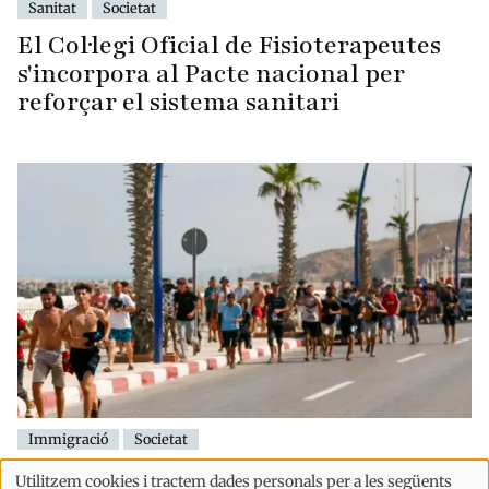
Sanitat
Societat
El Col·legi Oficial de Fisioterapeutes
s'incorpora al Pacte nacional per
reforçar el sistema sanitari
Immigració
Societat
"Europa comença als Pirineus": el
Utilitzem cookies i tractem dades personals per a les següents