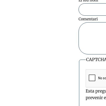
El teu nom
Comentari
CAPTCH
Esta preg
prevenir 