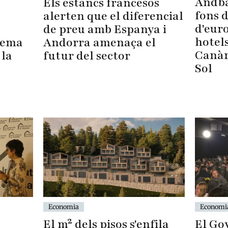
Andba
Els estancs francesos
fons 
alerten que el diferencial
d'euro
de preu amb Espanya i
hotels
lema
Andorra amenaça el
Canàri
 la
futur del sector
Sol
Economia
Economi
El m² dels pisos s'enfila
El Go