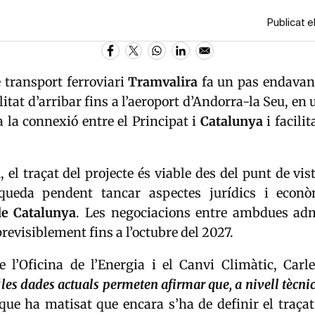
Publicat e
e transport ferroviari
Tramvalira
fa un pas endavan
ilitat d’arribar fins a l’aeroport d’Andorra-la Seu, en
a la connexió entre el Principat i
Catalunya
i facilit
el traçat del projecte és viable des del punt de vista
queda pendent tancar aspectes jurídics i econ
de Catalunya
. Les negociacions entre ambdues adm
previsiblement fins a l’octubre del 2027.
de l’Oficina de l’Energia i el Canvi Climàtic,
Carl
“
les dades actuals permeten afirmar que, a nivell tècnic,
i que ha matisat que encara s’ha de definir el traçat 