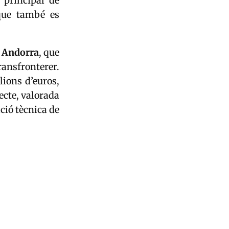
 principal de
 que també es
a
Andorra
, que
ransfronterer.
ions d’euros,
ecte, valorada
ció tècnica de