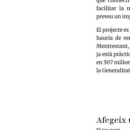
que connecti
facilitar la
preveu un imp
El projecte e
hauria de ver
Mentrestant,
ja està pràct
en 507 milion
la Generalitat
Afegeix 