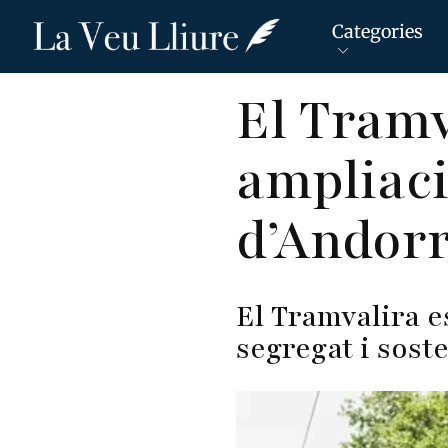
Categories
Vés
El Tramv
al
contingut
ampliaci
d’Andorr
El Tramvalira e
segregat i sost