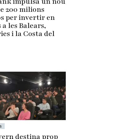
nk impulsa un nou
de 200 milions
s per invertir en
 a les Balears,
es i la Costa del
a
vern destina prop