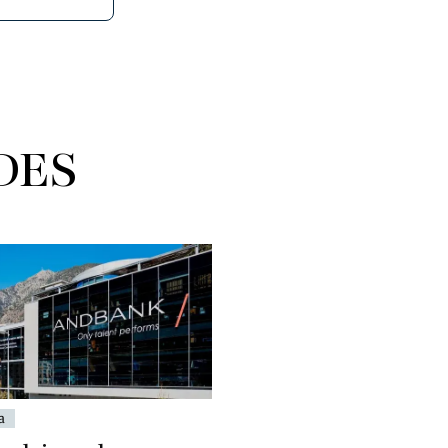
DES
a