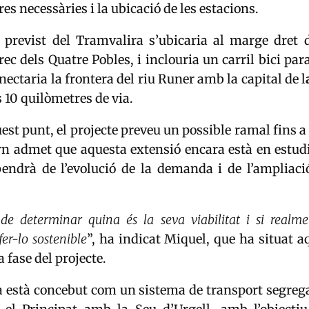
es necessàries i la ubicació de les estacions.
 previst del Tramvalira s’ubicaria al marge dret d
rec dels Quatre Pobles, i inclouria un carril bici paral
nectaria la frontera del riu Runer amb la capital de l
s 10 quilòmetres de via.
est punt, el projecte preveu un possible ramal fins a 
rn admet que aquesta extensió encara està en estudi
pendrà de l’evolució de la demanda i de l’ampliaci
e determinar quina és la seva viabilitat i si realm
er-lo sostenible
”, ha indicat Miquel, que ha situat a
 fase del projecte.
 està concebut com un sistema de transport segrega