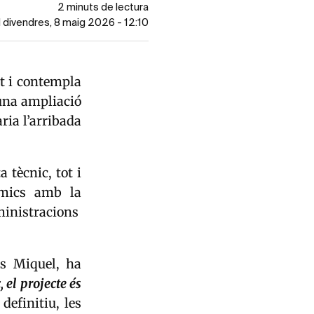
2 minuts de lectura
l divendres, 8 maig 2026 - 12:10
t i contempla
 una ampliació
aria l’arribada
 tècnic, tot i
òmics amb la
inistracions
es Miquel
, ha
 el projecte és
definitiu, les