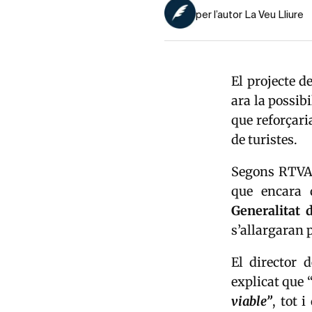
per l’autor La Veu Lliure
El projecte d
ara la possib
que reforçari
de turistes.
Segons RTVA, 
que encara 
Generalitat 
s’allargaran 
El director 
explicat que 
viable”
, tot 