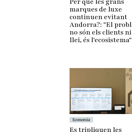
Per què les grans
marques de luxe
continuen evitant
Andorra?: "El prob
no són els clients ni
llei, és l'ecosistema"
Economia
Es tripliquen les