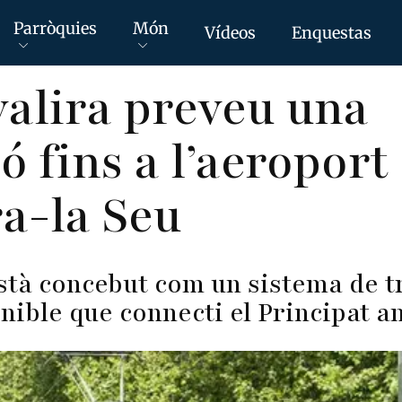
Parròquies
Món
Vídeos
Enquestas
alira preveu una
ó fins a l’aeroport
a-la Seu
stà concebut com un sistema de t
enible que connecti el Principat a