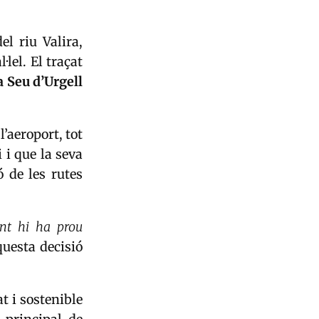
el riu Valira,
·lel. El traçat
a Seu d’Urgell
l’aeroport, tot
 i que la seva
ó de les rutes
ent hi ha prou
questa decisió
t i sostenible