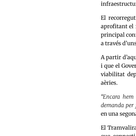
infraestructur
El recorregut
aprofitant el 
principal con
a través d’un
A partir d’aqu
i que el Gove
viabilitat de
aèries.
“Encara hem d
demanda per f
en una segona
El Tramvalira