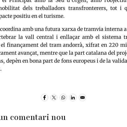
 el Principat amb la Seu d’Urgell, amb l’objectiu
 mobilitat dels treballadors transfronterers, tot i
acte positiu en el turisme.
s coordina amb una futura xarxa de tramvia interna 
tebrar la vall central i enllaçar amb el sistema t
 el finançament del tram andorrà, xifrat en 220 mil
icament avançat, mentre que la part catalana del proj
s, depèn en bona part de fons europeus i de la valida
.
un comentari nou