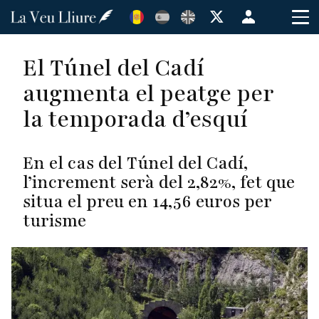
Vés
Menú
al
de
contingut
cuenta
El Túnel del Cadí
de
augmenta el peatge per
usuario
la temporada d’esquí
En el cas del Túnel del Cadí,
l’increment serà del 2,82%, fet que
situa el preu en 14,56 euros per
turisme