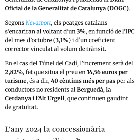
Oficial de la Generalitat de Catalunya (DOGC)
.
Segons
Nevasport
, els peatges catalans
s’encariran al voltant d’un
3%
, en funció de l’IPC
del mes d’octubre (
3,1%
) i d’un coeficient
corrector vinculat al volum de trànsit.
En el cas del Túnel del Cadí, l’increment serà del
2,82%
, fet que situa el preu en
14,56 euros per
turisme
, és a dir,
40 cèntims més per pas
per als
conductors no residents al
Berguedà, la
Cerdanya i l’Alt Urgell
, que continuen gaudint
de gratuïtat.
L'any 2024 la concessionària