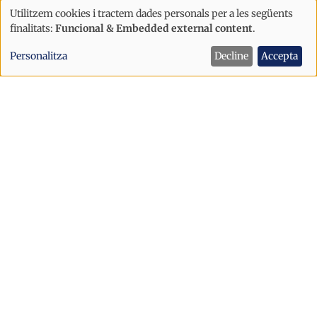
Utilitzem cookies i tractem dades personals per a les següents
Ús
finalitats:
Funcional & Embedded external content
.
de
Economia
Personalitza
Decline
Accepta
dades
Andorra aprova un nou reglament
personals
per a adaptar el sector bancari a la
i
normativa de la UE
cookies