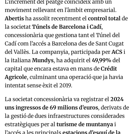
L’increment del peatge coincideix amb un
moviment rellevant en l’àmbit empresarial.
Abertis
ha assolit recentment el
control total
de
la societat
Túnels de Barcelona i Cadí
,
concessionària que gestiona tant el Túnel del
Cadí com l’accés a Barcelona des de Sant Cugat
del Vallès. La companyia, participada per
ACS
i
la italiana
Mundys
, ha adquirit el
49,99%
del
capital que encara estava en mans de
Crédit
Agricole
, culminant una operació que ja havia
intentat sense èxit el 2019.
La societat concessionària va registrar el
2024
uns ingressos de 69 milions d’euros
, derivats de
la gestió de dues infraestructures considerades
estratègiques per al
turisme de muntanya
i
l’accés a les principals
estacions d’esquí de la