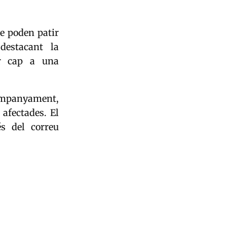
ue poden patir
destacant la
ar cap a una
ompanyament,
 afectades. El
és del correu