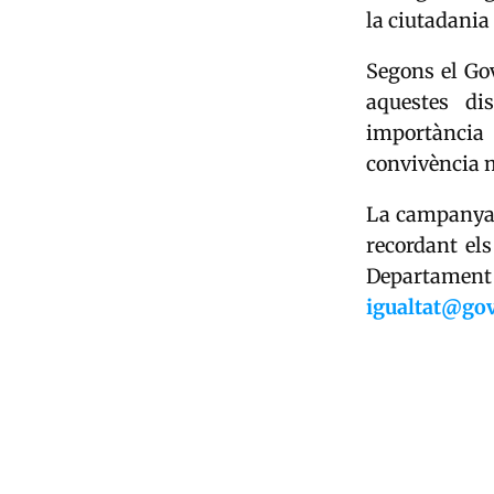
la ciutadania
Segons el Gov
aquestes di
importància
convivència m
La campanya
recordant els
Departament 
igualtat@go