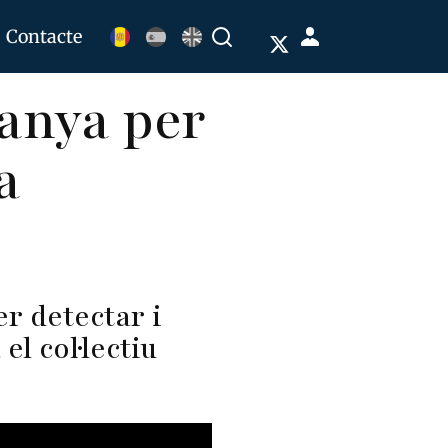
Menú
Contacte
Buscar
de
anya per
cuenta
de
a
usuario
er detectar i
l col·lectiu