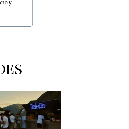
ano y
DES