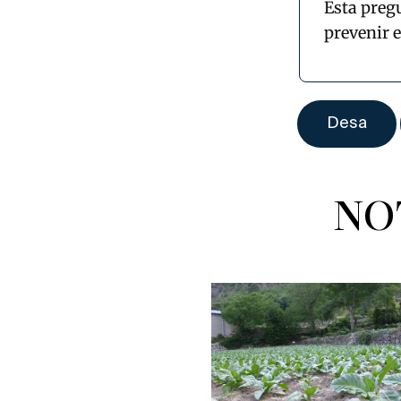
Esta preg
prevenir 
NO