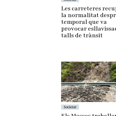
Les carreteres rec
la normalitat despr
temporal que va
provocar esllavissa
talls de trànsit
Societat
Els Mossos treballe