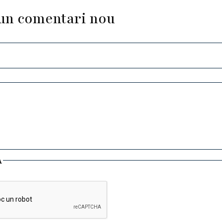
un comentari nou
A