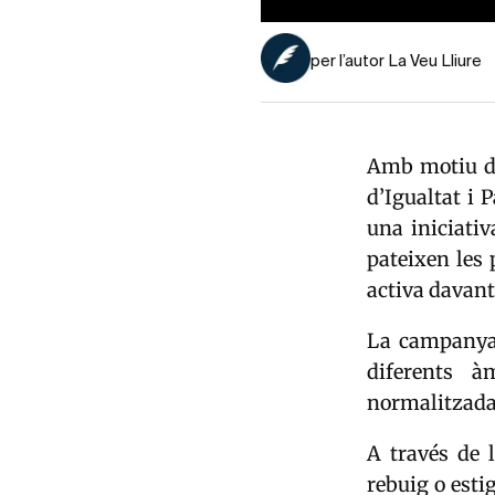
per l’autor La Veu Lliure
Amb motiu 
d’Igualtat i
una iniciativ
pateixen les 
activa davant
La campanya 
diferents à
normalitzad
A través de 
rebuig o esti