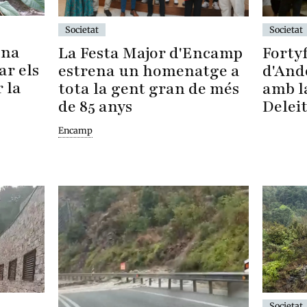
Societat
Societat
una
Fortyf
La Festa Major d'Encamp
ar els
d'And
estrena un homenatge a
 la
amb l
tota la gent gran de més
Delei
de 85 anys
Encamp
Societat