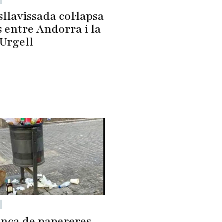
llavissada col·lapsa
s entre Andorra i la
'Urgell
nca de papereres