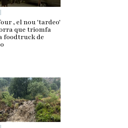
our , el nou 'tardeo'
orra que triomfa
a foodtruck de
to