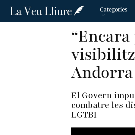
Categories
Vés
“Encara 
al
contingut
visibilit
Andorra
El Govern impul
combatre les di
LGTBI