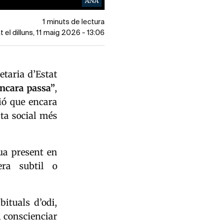
ANA
1 minuts de lectura
t el dilluns, 11 maig 2026 - 13:06
retaria d’Estat
ncara passa”
,
ció que encara
ta social més
ua present en
era subtil o
ituals d’odi,
i conscienciar