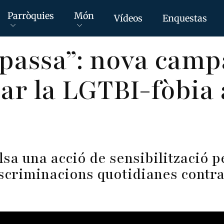
Parròquies
Món
Vídeos
Enquestas
passa”: nova camp
zar la LGTBI-fòbia 
sa una acció de sensibilització p
scriminacions quotidianes contra e