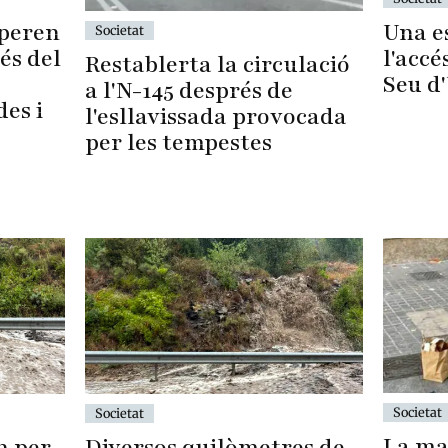
Una es
uperen
Societat
l'accé
és del
Restablerta la circulació
Seu d
a l'N-145 després de
des i
l'esllavissada provocada
per les tempestes
Societat
Societat
La ma
n per
Diversos quilòmetres de