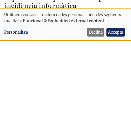
incidència informàtica
Utilitzem cookies i tractem dades personals per a les següents
Ús
finalitats:
Funcional & Embedded external content
.
de
Personalitza
Decline
Accepta
dades
personals
i
cookies
Economia
L'Híper Andorra es trasllada al centre
comercial Eo!