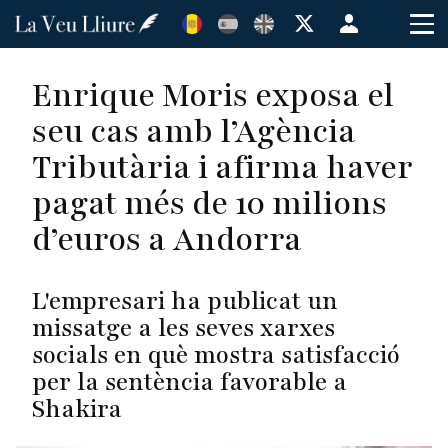
Vés
Menú
al
de
contingut
cuenta
Enrique Moris exposa el
de
seu cas amb l’Agència
usuario
Tributària i afirma haver
pagat més de 10 milions
d’euros a Andorra
L'empresari ha publicat un
missatge a les seves xarxes
socials en què mostra satisfacció
per la sentència favorable a
Shakira