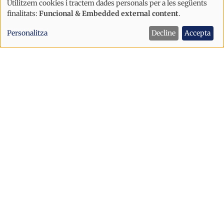
Utilitzem cookies i tractem dades personals per a les següents
Ús
Economia
finalitats:
Funcional & Embedded external content
.
de
Les bonificacions als carburants a
Personalitza
Decline
Accepta
dades
Espanya es redueixen aquest dissabte
personals
i
cookies
Economia
L'Híper Andorra obre avui les portes a