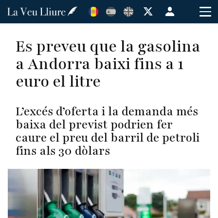
Vés
Menú
al
de
contingut
cuenta
Es preveu que la gasolina
de
a Andorra baixi fins a 1
usuario
euro el litre
L’excés d’oferta i la demanda més
baixa del previst podrien fer
caure el preu del barril de petroli
fins als 30 dòlars