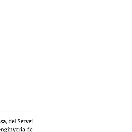
asa
, del Servei
enginyeria de