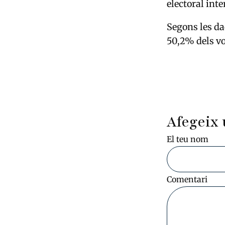
electoral inte
Segons les da
50,2% dels vo
Afegeix 
El teu nom
Comentari