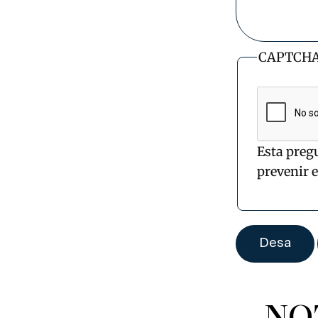
CAPTCH
Esta preg
prevenir 
NO