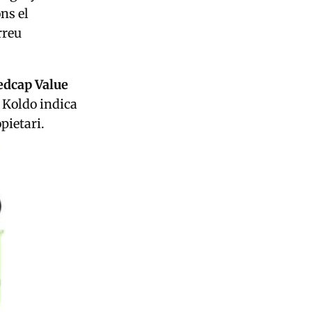
ns el
rreu
dcap Value
i Koldo indica
pietari.