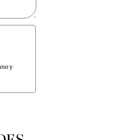
ano y
DES