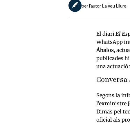
per l’autor La Veu Lliure
El diari
El Es
WhatsApp int
Ábalos
, actu
publicades hi
una actuació 
Conversa 
Segons la inf
l’exministre
Dimas pel tem
oficial als pr