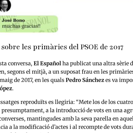
sobre les primàries del PSOE de 2017
sta conversa,
El Español
ha publicat una altra sèrie 
n, segons el mitjà, a un suposat frau en les primàrie
 maig de 2017, en les quals
Pedro Sánchez
es va impo
López
.
ssatges reproduïts es llegiria: “Mete los de los cuat
, presumptament, a la introducció de vots en una ag
 converses, mantingudes amb la seva parella en aqu
cia a la modificació d’actes i al recompte de vots dur