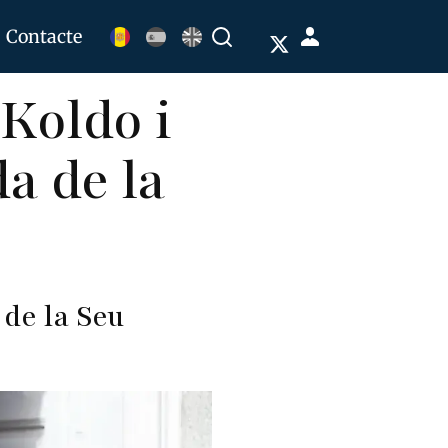
Menú
Contacte
Buscar
de
 Koldo i
cuenta
de
a de la
usuario
 de la Seu