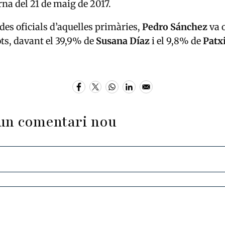
rna del 21 de maig de 2017.
des oficials d’aquelles primàries,
Pedro Sánchez
va o
ts, davant el 39,9% de
Susana Díaz
i el 9,8% de
Patx
un comentari nou