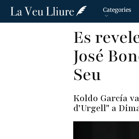
Categories
Vés
Es revel
al
contingut
José Bon
Seu
Koldo García va
d’Urgell" a Dim