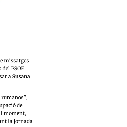
de missatges
s del PSOE
sar a
Susana
ro rumanos”,
rupació de
ell moment,
ant la jornada