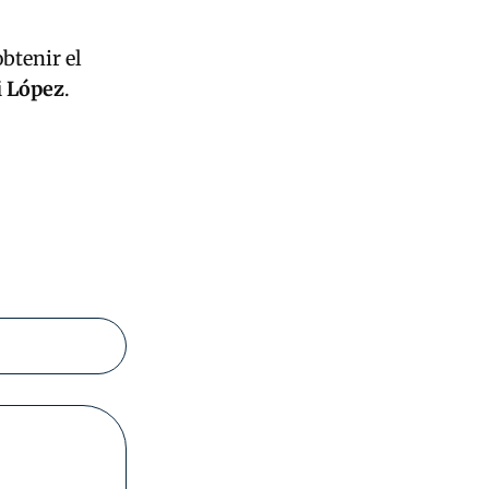
btenir el
i López
.