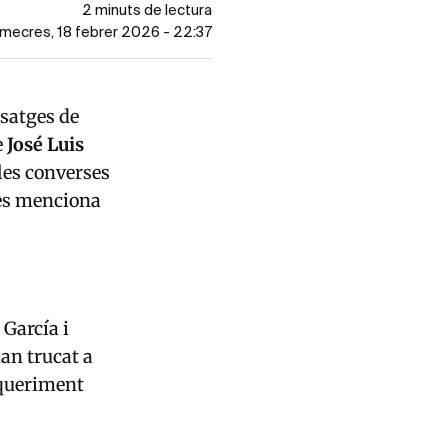
2 minuts de lectura
dimecres, 18 febrer 2026 - 22:37
satges de
e
José Luis
 les converses
 es menciona
 García i
an trucat a
equeriment