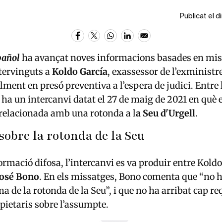
Publicat el 
pañol
ha avançat noves informacions basades en mis
ervinguts a
Koldo García
, exassessor de l’exministr
alment en presó preventiva a l’espera de judici. Entre
 ha un intercanvi datat el 27 de maig de 2021 en què
relacionada amb una rotonda a l
a Seu d'Urgell
.
sobre la rotonda de la Seu
ormació difosa, l’intercanvi es va produir entre Koldo
José Bono
. En els missatges, Bono comenta que “no h
a de la rotonda de la Seu”, i que no ha arribat cap r
opietaris sobre l’assumpte.