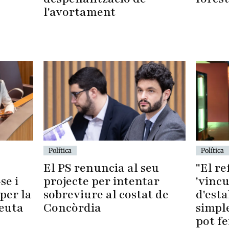
l'avortament
Política
Política
El PS renuncia al seu
"El r
se i
projecte per intentar
'vincu
per la
sobreviure al costat de
d'esta
Ceuta
Concòrdia
simpl
pot fe