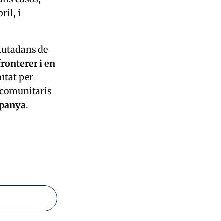
ril, i
ciutadans de
fronterer i en
nitat per
racomunitaris
spanya
.