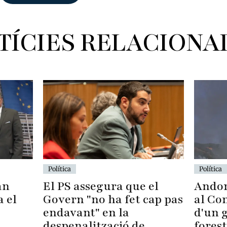
TÍCIES RELACIONA
Política
Política
Andor
El PS assegura que el
an
al Con
Govern "no ha fet cap pas
a el
d'un 
endavant" en la
forest
despenalització de