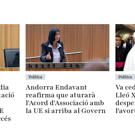
Política
Política
dia
Va ced
Andorra Endavant
tació
Lleó X
reafirma que aturarà
despe
l'Acord d'Associació amb
UE
l'avo
la UE si arriba al Govern
ccés