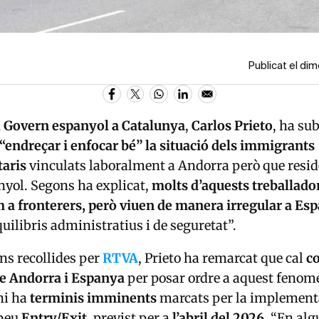
Publicat el di
l Govern espanyol a Catalunya
,
Carlos Prieto
, ha sub
“endreçar i enfocar bé” la situació dels immigrants
aris
vinculats laboralment a Andorra però que resid
anyol. Segons ha explicat,
molts d’aquests treballado
 a fronterers, però viuen de manera irregular a Es
uilibris administratius i de seguretat”.
ns recollides per
RTVA
, Prieto ha remarcat que cal
c
re Andorra i Espanya
per posar ordre a aquest fenome
hi ha
terminis imminents
marcats per la implement
opeu
Entry/Exit
, previst per a
l’abril del 2026
. “En alg