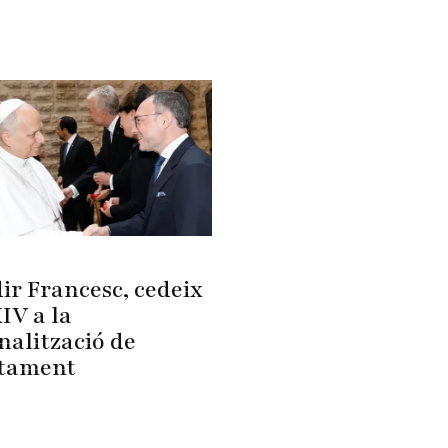
ir Francesc, cedeix
IV a la
nalització de
rtament