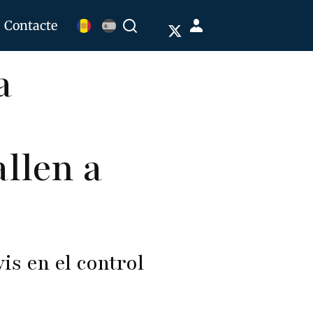
Menú
Contacte
Buscar
de
a
cuenta
de
usuario
llen a
is en el control