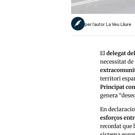
per l’autor La Veu Lliure
El
delegat de
necessitat de
extracomunit
territori esp
Principat com
genera “deseq
En declaracio
esforços ent
recordat que 
sistema eur