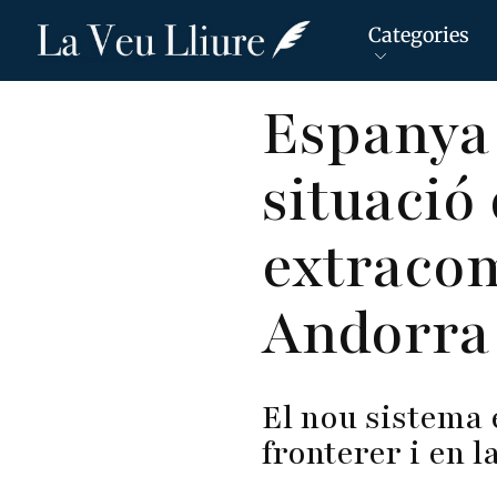
Categories
Vés
Espanya
al
contingut
situació
extracom
Andorra
El nou sistema 
fronterer i en 