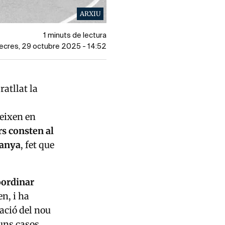
ARXIU
1 minuts de lectura
mecres, 29 octubre 2025 - 14:52
ratllat la
eixen en
rs consten al
panya
, fet que
oordinar
n, i ha
ació del nou
uns casos,