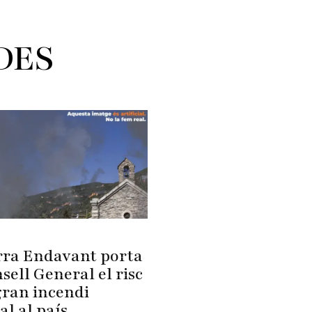
DES
ra Endavant porta
sell General el risc
gran incendi
al al país