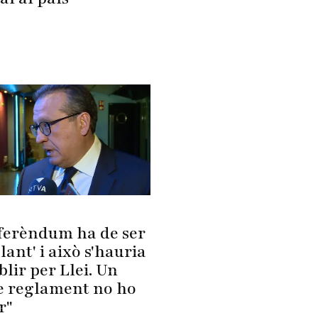
eferèndum ha de ser
lant' i això s'hauria
blir per Llei. Un
e reglament no ho
r"