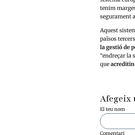
tenim marges 
segurament a 
Aquest sistem
països tercers
la gestió de 
“endreçar la 
que
acreditin
Afegeix 
El teu nom
Comentari