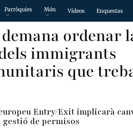
Parròquies
Món
Vídeos
Enquestas
 demana ordenar l
 dels immigrants
unitaris que treba
europeu Entry/Exit implicarà canv
la gestió de permisos