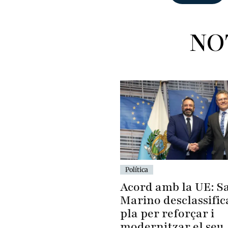
NO
Política
Acord amb la UE: S
Marino desclassific
pla per reforçar i
modernitzar el seu