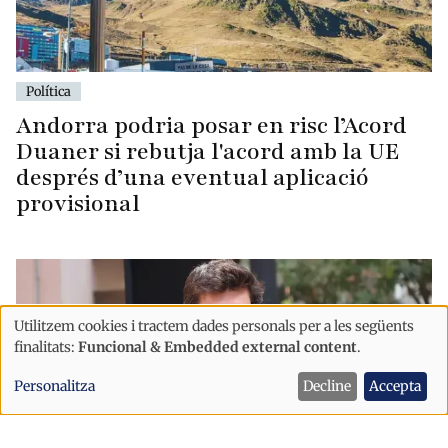
Política
Andorra podria posar en risc l’Acord
Duaner si rebutja l'acord amb la UE
després d’una eventual aplicació
provisional
Utilitzem cookies i tractem dades personals per a les següents
Ús
finalitats:
Funcional & Embedded external content
.
de
Personalitza
Decline
Accepta
dades
personals