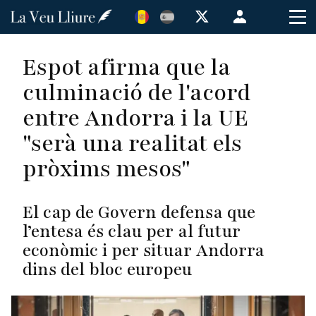
Vés
Menú
al
de
contingut
cuenta
Espot afirma que la
de
culminació de l'acord
usuario
entre Andorra i la UE
"serà una realitat els
pròxims mesos"
El cap de Govern defensa que
l’entesa és clau per al futur
econòmic i per situar Andorra
dins del bloc europeu