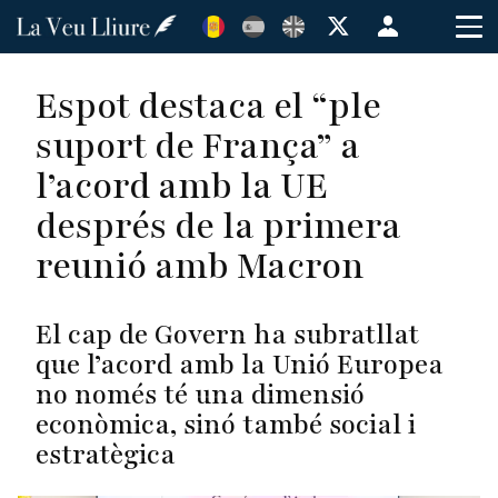
Vés
Menú
al
de
contingut
cuenta
Espot destaca el “ple
de
suport de França” a
usuario
l’acord amb la UE
després de la primera
reunió amb Macron
El cap de Govern ha subratllat
que l’acord amb la Unió Europea
no només té una dimensió
econòmica, sinó també social i
estratègica