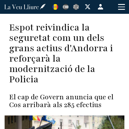
Vés
Menú
al
de
contingut
cuenta
Espot reivindica la
de
seguretat com un dels
usuario
grans actius d'Andorra i
reforçarà la
modernització de la
Policia
El cap de Govern anuncia que el
Cos arribarà als 285 efectius