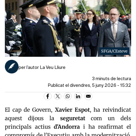
SFGA/CEsteve
per l’autor La Veu Lliure
3 minuts de lectura
Publicat el divendres, 5 juny 2026 - 15:32
El cap de Govern,
Xavier
Espot
, ha reivindicat
aquest dijous la
seguretat
com un dels
principals actius
d'Andorra
i ha reafirmat el
compromís de l'Executiu amb la modernització,