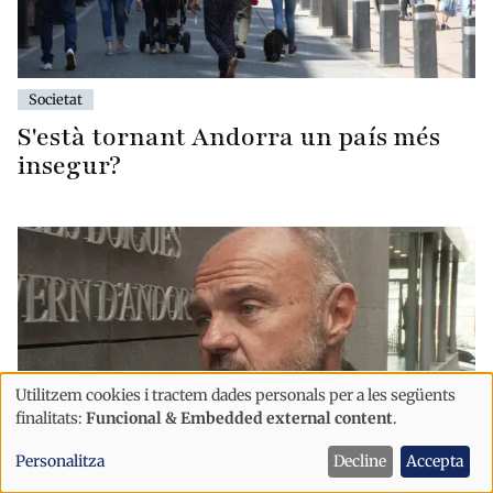
Societat
S'està tornant Andorra un país més
insegur?
Utilitzem cookies i tractem dades personals per a les següents
Ús
finalitats:
Funcional & Embedded external content
.
de
Personalitza
Decline
Accepta
dades