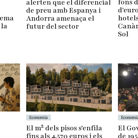
fons 
alerten que el diferencial
d'euro
de preu amb Espanya i
hotels
lema
Andorra amenaça el
Canàri
 la
futur del sector
Sol
Economia
Economi
El m² dels pisos s'enfila
El Go
fins als 4.570 euros i els
de 195