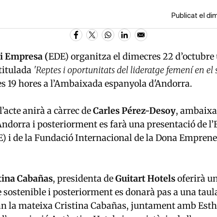
Publicat el d
i Empresa (
EDE) organitza el dimecres 22 d’octubre 
titulada
'Reptes i oportunitats del lideratge femení en el 
es 19 hores a l’Ambaixada espanyola d'Andorra.
l’acte anirà a càrrec de
Carles Pérez-Desoy
, ambaix
ndorra i posteriorment es farà una presentació de l’
) i de la Fundació Internacional de la Dona Empren
tina Cabañas
, presidenta de
Guitart Hotels
oferirà u
 sostenible i posteriorment es donarà pas a una tau
an la mateixa Cristina Cabañas, juntament amb Esth