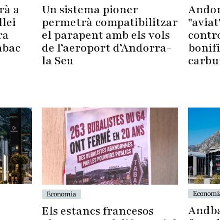
Andor
rà a
Un sistema pioner
"aviat
llei
permetrà compatibilitzar
contro
ra
el parapent amb els vols
bonifi
abac
de l’aeroport d’Andorra-
carbu
la Seu
Economi
Economia
Andba
Els estancs francesos