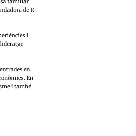
esa familiar
fundadora de R
periències i
 lideratge
centrades en
econòmics. En
isme i també