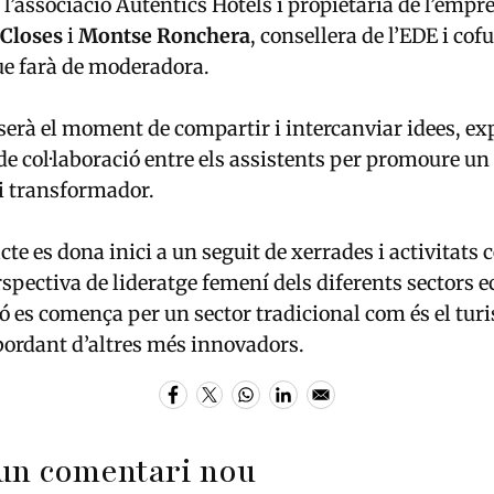
 l’associació Autèntics Hotels i propietària de l’empr
 Closes
i
Montse Ronchera
, consellera de l’EDE i co
ue farà de moderadora.
, serà el moment de compartir i intercanviar idees, ex
de col·laboració entre els assistents per promoure un
i transformador.
te es dona inici a un seguit de xerrades i activitats 
rspectiva de lideratge femení dels diferents sectors 
ó es comença per un sector tradicional com és el tur
bordant d’altres més innovadors.
un comentari nou