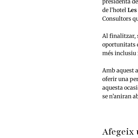
presidenta de
de l’hotel
Les
Consultors q
Al finalitzar
oportunitats 
més inclusiu 
Amb aquest ac
oferir una pe
aquesta ocasi
se n’aniran a
Afegeix 