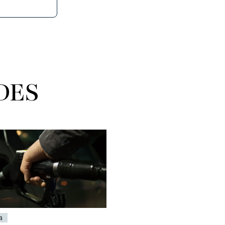
DES
a