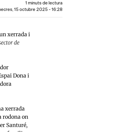
1 minuts de lectura
imecres, 15 octubre 2025 - 16:28
un xerrada i
sector de
ador
Espai Dona i
edora
na xerrada
la rodona on
er Santuré,