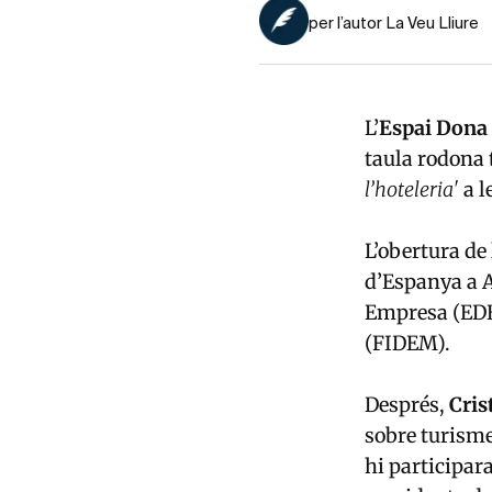
per l’autor La Veu Lliure
L’
Espai Dona 
taula rodona 
l’hoteleria'
a l
L’obertura de 
d’Espanya a A
Empresa (EDE
(FIDEM).
Després,
Cris
sobre turisme
hi participar