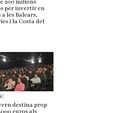
de 200 milions
s per invertir en
 a les Balears,
es i la Costa del
a
vern destina prop
.000 euros als