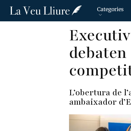
Categories
Vés
Executiv
al
contingut
debaten 
competit
L’obertura de l
ambaixador d’E