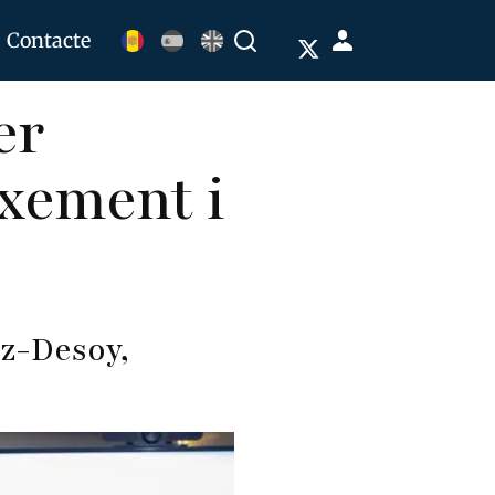
Menú
Contacte
Buscar
de
er
cuenta
de
ixement i
usuario
ez-Desoy,