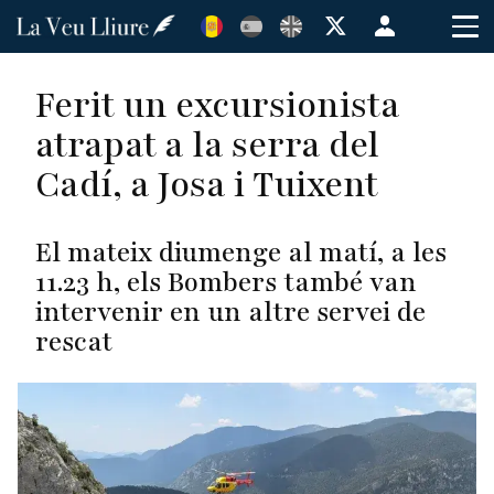
Vés
Menú
al
de
contingut
cuenta
Ferit un excursionista
de
atrapat a la serra del
usuario
Cadí, a Josa i Tuixent
El mateix diumenge al matí, a les
11.23 h, els Bombers també van
intervenir en un altre servei de
rescat