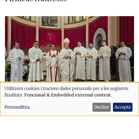
Utilitzem cookies i tractem dades personals per a les següents
Ús
finalitats:
Funcional & Embedded external content
.
Pirineus
de
La Catedral de Santa Maria d'Urgell
Personalitza
Decline
Accepta
dades
acollirà l'ordenació de dos nous
personals
sacerdots
i
cookies