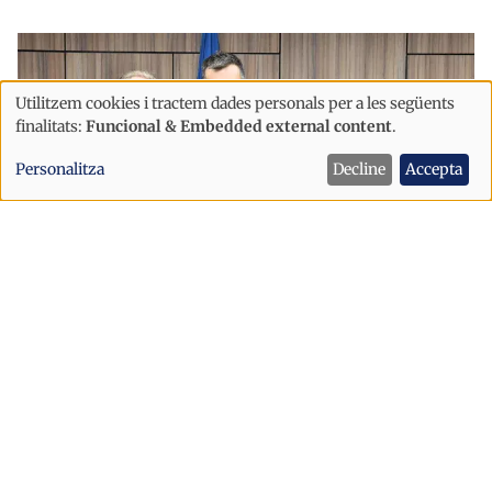
Utilitzem cookies i tractem dades personals per a les següents
Ús
finalitats:
Funcional & Embedded external content
.
de
Personalitza
Decline
Accepta
dades
personals
i
cookies
Economia
Andorra estudiarà el potencial dels
drons per revolucionar la logística,
les emergències i el transport