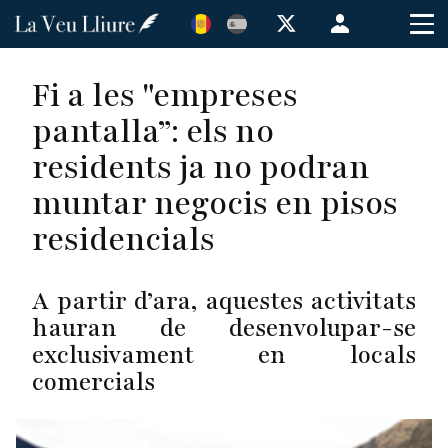
Vés
Menú
al
de
contingut
cuenta
Fi a les "empreses
de
pantalla”: els no
usuario
residents ja no podran
muntar negocis en pisos
residencials
A partir d’ara, aquestes activitats
hauran de desenvolupar-se
exclusivament en locals
comercials