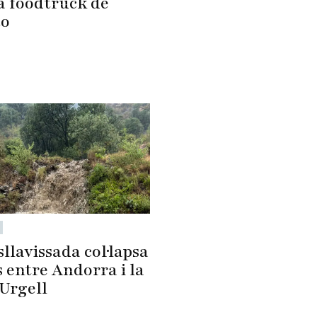
a foodtruck de
to
llavissada col·lapsa
s entre Andorra i la
'Urgell