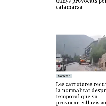
danys provocats per
calamarsa
Societat
Les carreteres rec
la normalitat despr
temporal que va
provocar esllavissa