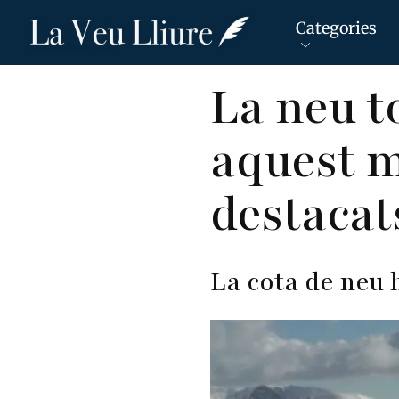
Categories
Vés
La neu to
al
contingut
aquest m
destacat
La cota de neu 