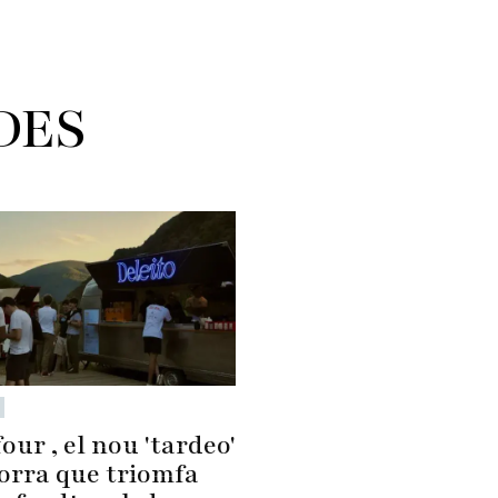
DES
our , el nou 'tardeo'
orra que triomfa