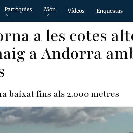
Parròquies
Món
Vídeos
Enquestas
rna a les cotes alt
aig a Andorra am
s
ha baixat fins als 2.000 metres