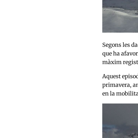
Segons les dad
que ha afavor
màxim registr
Aquest episod
primavera, am
en la mobilitat