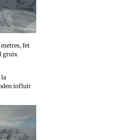
 metres, fet
l gruix
 la
oden influir