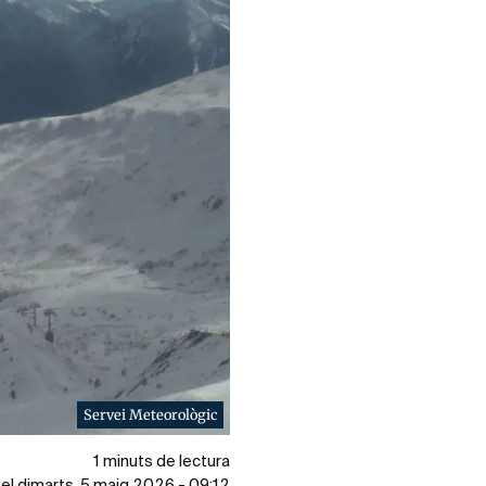
Servei Meteorològic
1 minuts de lectura
 el dimarts, 5 maig 2026 - 09:12