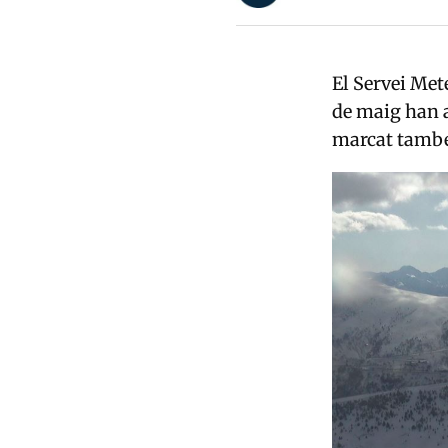
El Servei Met
de maig han a
marcat també 