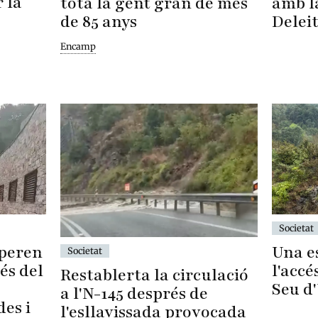
 la
amb l
tota la gent gran de més
Delei
de 85 anys
Encamp
Societat
Una es
uperen
Societat
l'accé
és del
Restablerta la circulació
Seu d
a l'N-145 després de
des i
l'esllavissada provocada