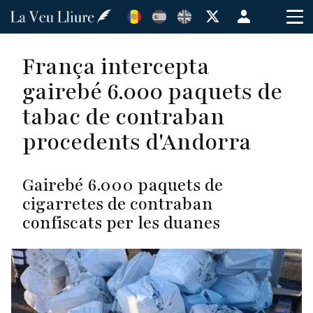
Vés
Menú
al
de
contingut
cuenta
França intercepta
de
gairebé 6.000 paquets de
usuario
tabac de contraban
procedents d'Andorra
Gairebé 6.000 paquets de
cigarretes de contraban
confiscats per les duanes