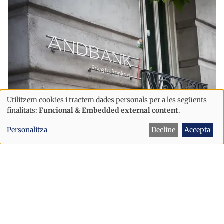
Utilitzem cookies i tractem dades personals per a les següents
Ús
finalitats:
Funcional & Embedded external content
.
de
Economia
Personalitza
Decline
Accepta
dades
Andbank supera els 50.000 milions
personals
d’euros de volum de negoci a Espanya
i
cookies