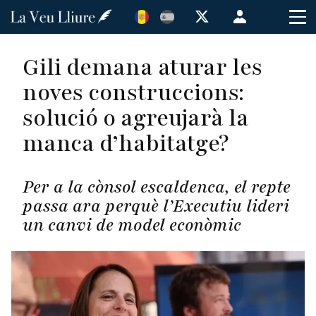
Vés
Menú
al
de
contingut
cuenta
Gili demana aturar les
de
noves construccions:
usuario
solució o agreujarà la
manca d’habitatge?
Per a la cònsol escaldenca, el repte
passa ara perquè l’Executiu lideri
un canvi de model econòmic