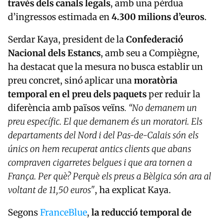
través dels canals legals
, amb una pèrdua
d’ingressos estimada en
4.300 milions d’euros
.
Serdar Kaya, president de la
Confederació
Nacional dels Estancs
, amb seu a Compiègne,
ha destacat que la mesura no busca establir un
preu concret, sinó aplicar una
moratòria
temporal en el preu dels paquets
per reduir la
diferència amb països veïns
. “No demanem un
preu específic. El que demanem és un moratori. Els
departaments del Nord i del Pas-de-Calais són els
únics on hem recuperat antics clients que abans
compraven cigarretes belgues i que ara tornen a
França. Per què? Perquè els preus a Bèlgica són ara al
voltant de 11,50 euros"
, ha explicat Kaya.
Segons
FranceBlue
,
la reducció temporal de