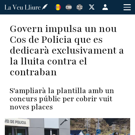
Vés
Menú
al
de
contingut
cuenta
Govern impulsa un nou
de
Cos de Policia que es
usuario
dedicarà exclusivament a
la lluita contra el
contraban
S'ampliarà la plantilla amb un
concurs públic per cobrir vuit
noves places