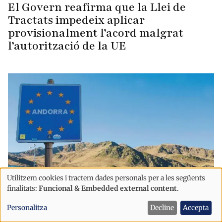
El Govern reafirma que la Llei de
Tractats impedeix aplicar
provisionalment l’acord malgrat
l’autorització de la UE
Utilitzem cookies i tractem dades personals per a les següents
Ús
finalitats:
Funcional & Embedded external content
.
de
Política
Personalitza
Decline
Accepta
dades
Andorra podria posar en risc l’Acord