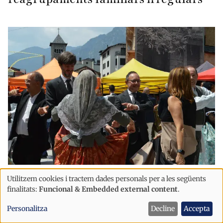
Política
Utilitzem cookies i tractem dades personals per a les següents
Ús
Espot planteja revisar els horaris de
finalitats:
Funcional & Embedded external content
.
de
les festes majors després dels
Personalitza
Decline
Accepta
dades
aldarulls a Escaldes