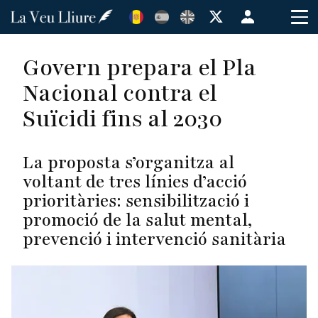
Vés
Menú
al
de
contingut
cuenta
Govern prepara el Pla
de
Nacional contra el
usuario
Suïcidi fins al 2030
La proposta s’organitza al
voltant de tres línies d’acció
prioritàries: sensibilització i
promoció de la salut mental,
prevenció i intervenció sanitària