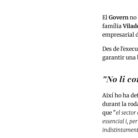
El
Govern
no 
família
Vila
empresarial 
Des de l'execu
garantir una 
"No li c
Així ho ha de
durant la rod
que "
el sector
essencial i, p
indistintament 