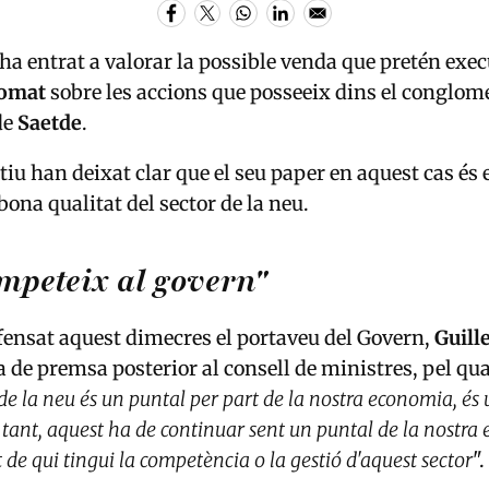
ha entrat a valorar la possible venda que pretén exec
domat
sobre les accions que posseeix dins el conglom
de
Saetde
.
tiu han deixat clar que el seu paper en aquest cas és el
bona qualitat del sector de la neu.
ompeteix al govern"
fensat aquest dimecres el portaveu del Govern,
Guill
a de premsa posterior al consell de ministres, pel qu
 de la neu és un puntal per part de la nostra economia, és 
er tant, aquest ha de continuar sent un puntal de la nostr
de qui tingui la competència o la gestió d'aquest sector
".