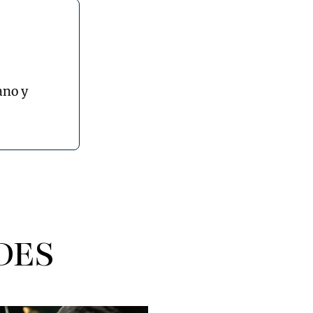
ano y
DES