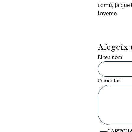
comú, ja que l
inverso
Afegeix 
El teu nom
Comentari
CAPTCH