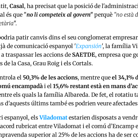
tit,
Casal
, ha precisat que la posició de l'administrac
l és que "
no li competeix al govern"
perquè
"no està d
etària
".
odria patir canvis dins el seu conglomerat empresar
tjà de comunicació espanyol '
Expansión
', la família 
a a traspassar les accions de
SAETDE
, empresa que ge
s de la Casa, Grau Roig i els Cortals.
ntrola el
50,3% de les accions
, mentre que
el 34,1% d
 comú encampadà
i el
15,6% restant està en mans d’ac
 entre els quals la família Albareda. De fet, el rotati
ns d'aquests últims també es podrien veure afectades
ri espanyol, els
Viladomat
estarien disposats a vend
L'acord rubricat entre Viladomat i el comú d’Encamp 
pravenda superior al 25% de les accions ha de ser 