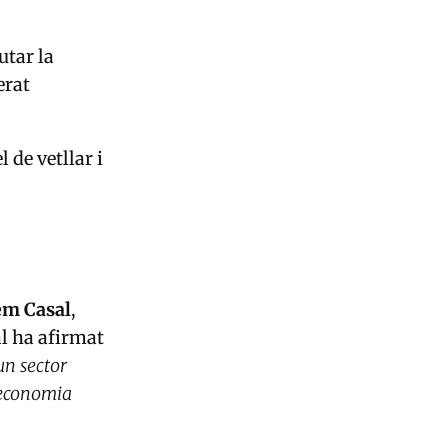
utar la
erat
 de vetllar i
em Casal
,
al ha afirmat
un sector
a economia