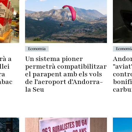
Economi
Economia
Andor
rà a
Un sistema pioner
"aviat
llei
permetrà compatibilitzar
contro
ra
el parapent amb els vols
bonifi
abac
de l’aeroport d’Andorra-
carbu
la Seu