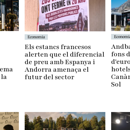
Economi
Economia
Andba
Els estancs francesos
fons 
alerten que el diferencial
d'euro
de preu amb Espanya i
hotels
lema
Andorra amenaça el
Canàri
 la
futur del sector
Sol