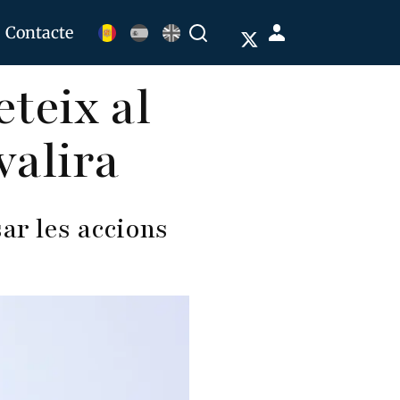
Menú
Contacte
Buscar
de
teix al
cuenta
de
valira
usuario
ar les accions