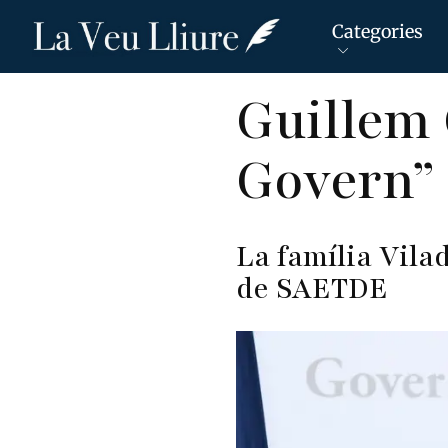
Categories
Vés
Guillem 
al
contingut
Govern” 
La família Vila
de SAETDE