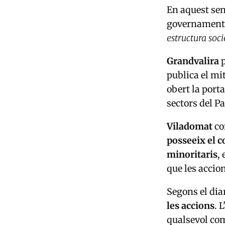
En aquest sen
governamenta
estructura soci
Grandvalira
p
publica el mi
obert la port
sectors del Pa
Viladomat
co
posseeix el
minoritaris
,
que les accio
Segons el dia
les accions
. 
qualsevol com