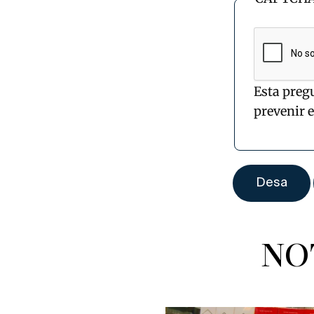
Esta preg
prevenir 
NO