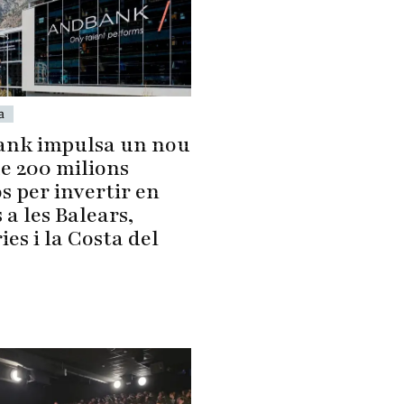
a
nk impulsa un nou
de 200 milions
s per invertir en
 a les Balears,
es i la Costa del