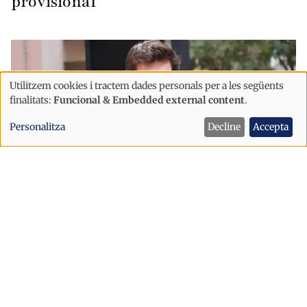
provisional
Utilitzem cookies i tractem dades personals per a les següents
Ús
finalitats:
Funcional & Embedded external content
.
de
Personalitza
Decline
Accepta
dades
personals
i
cookies
Política
Sant Julià afronta la festa major amb
un dispositiu de seguretat reforçat
després dels incidents d’Escaldes
Sant Julià