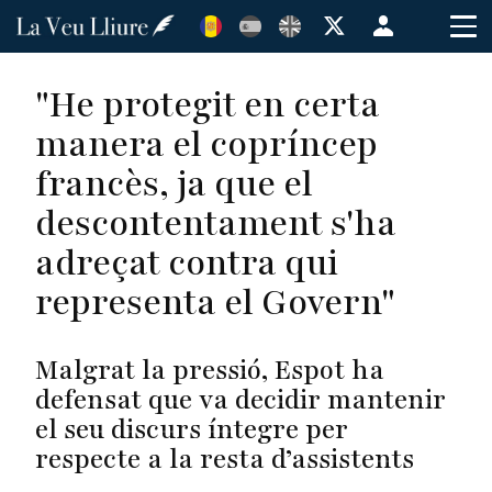
Vés
Menú
al
de
contingut
cuenta
"He protegit en certa
de
manera el copríncep
usuario
francès, ja que el
descontentament s'ha
adreçat contra qui
representa el Govern"
Malgrat la pressió, Espot ha
defensat que va decidir mantenir
el seu discurs íntegre per
respecte a la resta d’assistents