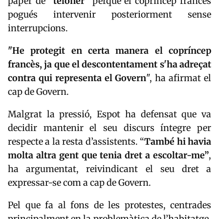
paper de “
teloner
” perquè el copríncep francès
pogués intervenir posteriorment sense
interrupcions.
"He protegit en certa manera el copríncep
francès, ja que el descontentament s'ha adreçat
contra qui representa el Govern
", ha afirmat el
cap de Govern.
Malgrat la pressió, Espot ha defensat que va
decidir mantenir el seu discurs íntegre per
respecte a la resta d’assistents. “
També hi havia
molta altra gent que tenia dret a escoltar-me”
,
ha argumentat, reivindicant el seu dret a
expressar-se com a cap de Govern.
Pel que fa al fons de les protestes, centrades
principalment en la problemàtica de l’habitatge,