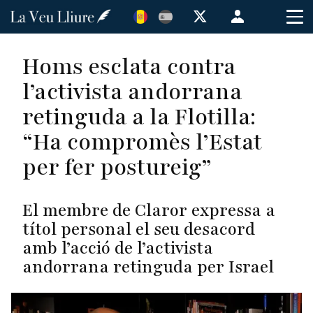
Vés
Menú
al
de
contingut
cuenta
Homs esclata contra
de
l’activista andorrana
usuario
retinguda a la Flotilla:
“Ha compromès l’Estat
per fer postureig”
El membre de Claror expressa a
títol personal el seu desacord
amb l’acció de l’activista
andorrana retinguda per Israel