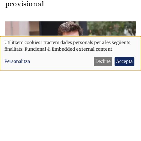
provisional
Utilitzem cookies i tractem dades personals per a les següents
Ús
finalitats:
Funcional & Embedded external content
.
de
Personalitza
Decline
Accepta
dades
personals
i
cookies
Política
Sant Julià afronta la festa major amb
un dispositiu de seguretat reforçat
després dels incidents d’Escaldes
Sant Julià