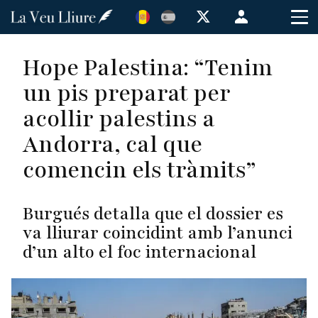
Vés
Menú
al
de
contingut
cuenta
Hope Palestina: “Tenim
de
un pis preparat per
usuario
acollir palestins a
Andorra, cal que
comencin els tràmits”
Burgués detalla que el dossier es
va lliurar coincidint amb l’anunci
d’un alto el foc internacional