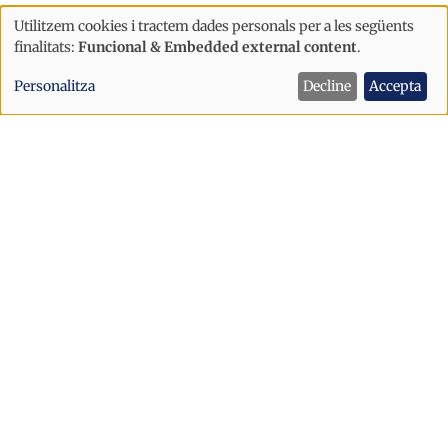
Utilitzem cookies i tractem dades personals per a les següents
Ús
finalitats:
Funcional & Embedded external content
.
de
Personalitza
Decline
Accepta
dades
personals
i
cookies
Economia
Les bonificacions als carburants a
Espanya es redueixen aquest dissabte