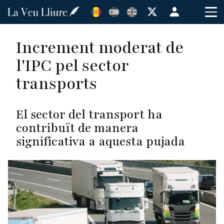
Vés
Menú
al
de
contingut
cuenta
Increment moderat de
de
l'IPC pel sector
usuario
transports
El sector del transport ha
contribuït de manera
significativa a aquesta pujada