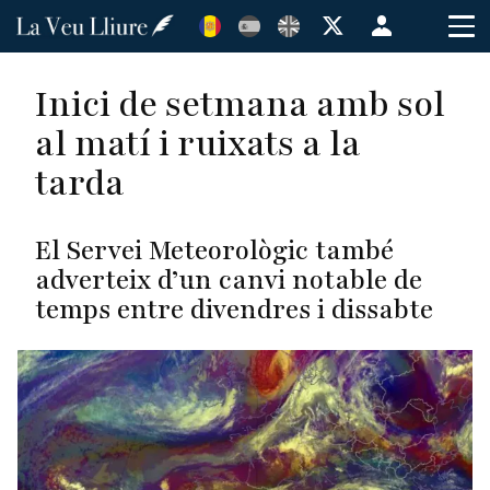
Vés
Menú
al
de
contingut
cuenta
Inici de setmana amb sol
de
al matí i ruixats a la
usuario
tarda
El Servei Meteorològic també
adverteix d’un canvi notable de
temps entre divendres i dissabte