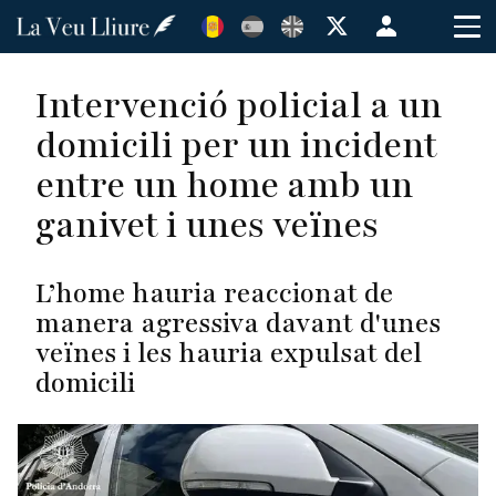
Vés
Menú
al
de
contingut
cuenta
Intervenció policial a un
de
domicili per un incident
usuario
entre un home amb un
ganivet i unes veïnes
L’home hauria reaccionat de
manera agressiva davant d'unes
veïnes i les hauria expulsat del
domicili