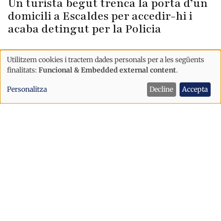
Un turista begut trenca la porta d’un
domicili a Escaldes per accedir-hi i
acaba detingut per la Policia
Utilitzem cookies i tractem dades personals per a les següents
Ús
finalitats:
Funcional & Embedded external content
.
de
Personalitza
Decline
Accepta
dades
personals
i
cookies
Successos
Controlat un incendi d'uns 30 metres
quadrats provocat per un llamp en