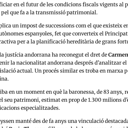
ciar en el futur de les condicions fiscals vigents al p
pel que fa a la transmissió patrimonial.
plica un impost de successions com el que existeix e
tònomes espanyoles, fet que converteix el Principat
ractiva per a la planificació hereditària de grans for
a justícia andorrana ha reconegut el dret de
Carmen
enir la nacionalitat andorrana després d'analitzar el 
gislació actual. Un procés similar es troba en marxa p
ina.
riba en un moment en què la baronessa, de 83 anys, r
del seu patrimoni, estimat en prop de 1.300 milions d
icacions especialitzades.
hyssen manté des de fa anys una vinculació destaca