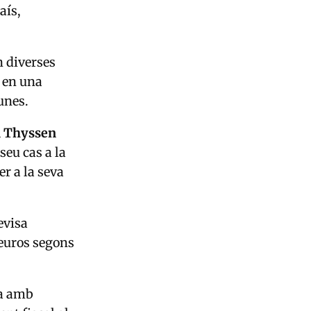
aís,
n diverses
 en una
tunes.
 Thyssen
seu cas a la
er a la seva
evisa
'euros segons
da amb