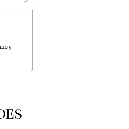
ano y
DES