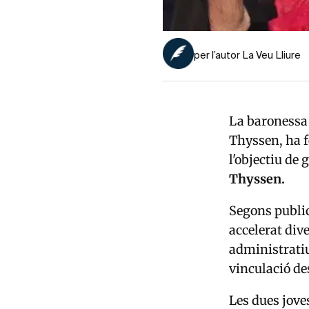
per l’autor La Veu Lliure
La baroness
Thyssen, ha f
l'objectiu de 
Thyssen.
Segons publica
accelerat div
administratiu 
vinculació de
Les dues jove