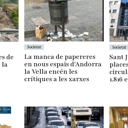
Societat
Societat
La manca de papereres
es de
Sant J
en nous espais d'Andorra
 la
places
la Vella encén les
circu
crítiques a les xarxes
1.816 