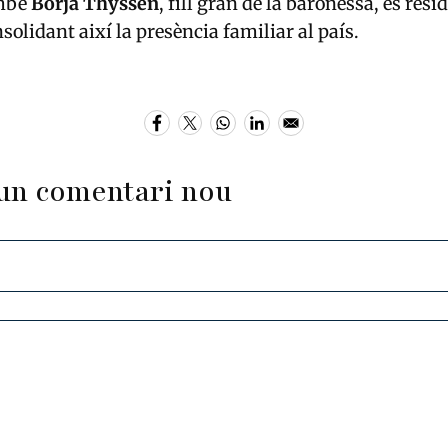
mbé
Borja Thyssen
, fill gran de la baronessa, és resid
solidant així la presència familiar al país.
un comentari nou