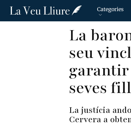
Categories
Vés
La baron
al
contingut
seu vinc
garantir
seves fil
La justícia and
Cervera a obten