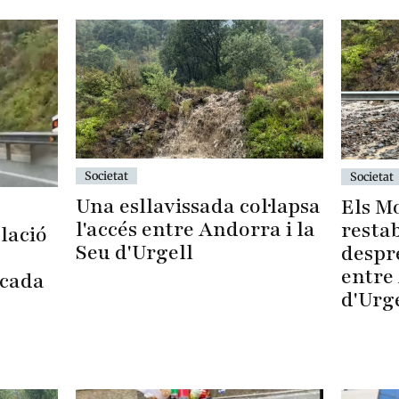
Societat
Societat
Una esllavissada col·lapsa
Els M
l'accés entre Andorra i la
restab
lació
Seu d'Urgell
despré
entre 
ocada
d'Urg