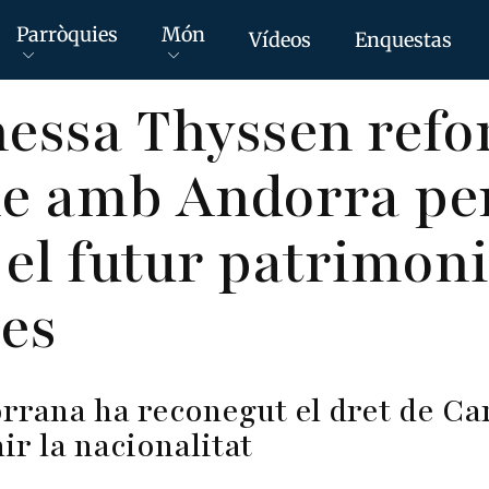
Parròquies
Món
Vídeos
Enquestas
essa Thyssen refor
le amb Andorra pe
 el futur patrimoni
les
orrana ha reconegut el dret de C
ir la nacionalitat