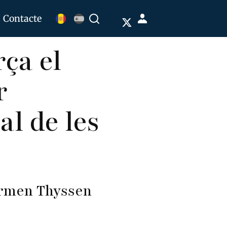
Menú
Contacte
Buscar
de
ça el
cuenta
de
r
usuario
al de les
armen Thyssen