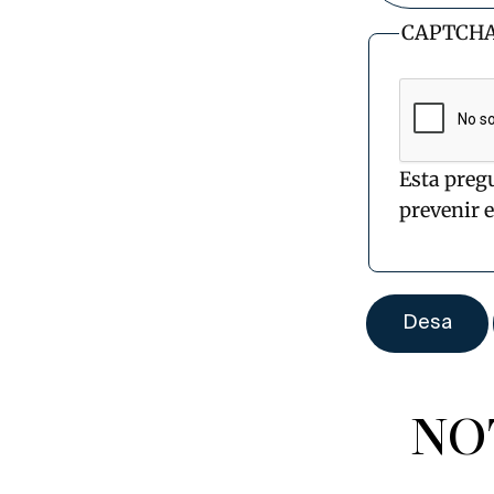
CAPTCH
Esta preg
prevenir 
NO