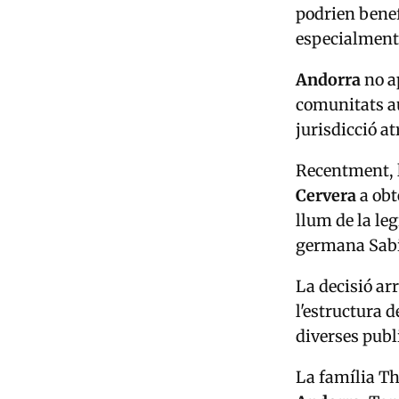
podrien benefi
especialment 
Andorra
no a
comunitats au
jurisdicció at
Recentment, l
Cervera
a obt
llum de la le
germana Sab
La decisió ar
l'estructura 
diverses publ
La família T