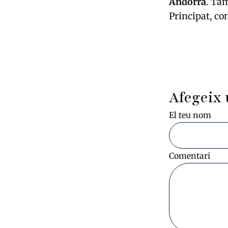
Andorra
. Ta
Principat, con
Afegeix 
El teu nom
Comentari