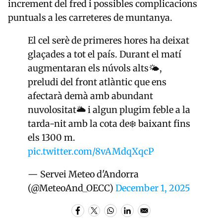
increment del fred i possibles complicacions
puntuals a les carreteres de muntanya.
El cel serè de primeres hores ha deixat
glaçades a tot el país. Durant el matí
augmentaran els núvols alts🌤️,
preludi del front atlàntic que ens
afectarà demà amb abundant
nuvolositat🌥️ i algun plugim feble a la
tarda-nit amb la cota de❄️ baixant fins
els 1300 m.
pic.twitter.com/8vAMdqXqcP
— Servei Meteo d'Andorra
(@MeteoAnd_OECC)
December 1, 2025