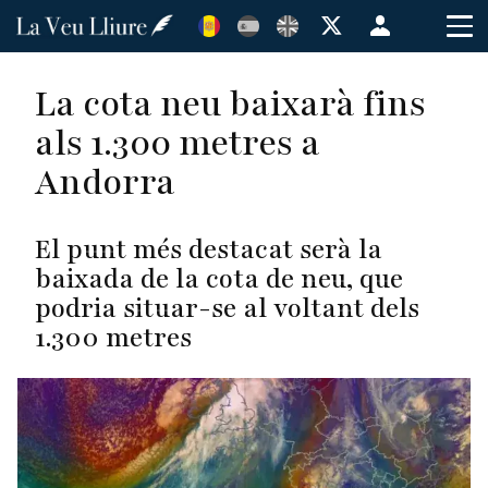
Vés
Menú
al
de
contingut
cuenta
La cota neu baixarà fins
de
als 1.300 metres a
usuario
Andorra
El punt més destacat serà la
baixada de la cota de neu, que
podria situar-se al voltant dels
1.300 metres