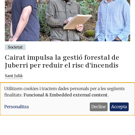
Societat
Cairat impulsa la gestió forestal de
Juberri per reduir el risc d'incendis
Sant Julià
Utilitzem cookies i tractem dades personals per a les següents
Ús
finalitats:
Funcional & Embedded external content
.
de
Personalitza
Decline
Accepta
dades
personals
i