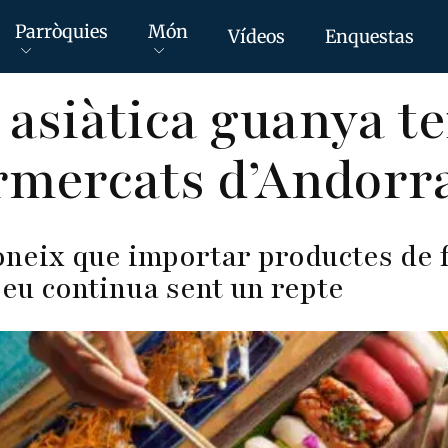
Parròquies
Món
Vídeos
Enquestas
 asiàtica guanya t
rmercats d’Andorr
oneix que importar productes de f
eu continua sent un repte