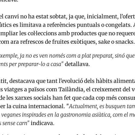
l canvi no ha estat sobtat, ja que, inicialment, l’ofer
àtics es limitava a referències puntuals o congelats. 
ampliar les col·leccions amb productes que no requer
 com ara refrescos de fruites exòtiques, sake o snacks
 exemple, ja no es ven només com a plat preparat, sinó qu
ents per preparar-lo a casa"
detallava.
tit, destacava que tant l’evolució dels hàbits alimen
s viatges a països com Tailàndia, el creixement del
 de les xarxes socials han fet que cada cop més cons
er la cuina internacional. "
Actualment, es busquen ta
 veganes inspirades en la gastronomia asiàtica, com el ma
s sense carn"
indicava.