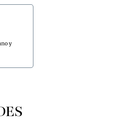
ano y
DES