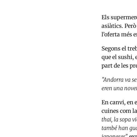
Els supermerc
asiàtics. Per
l’oferta més 
Segons el tre
que el sushi,
part de les pr
"Andorra va se
eren una novet
En canvi, en 
cuines com la
thai, la sopa v
també han gua
japoneses"
exp