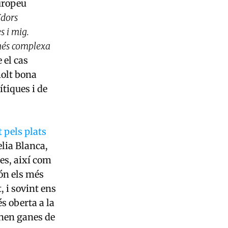
uropeu
ïdors
s i mig.
 més complexa
 el cas
molt bona
ítiques i de
t pels plats
elia Blanca,
es, així com
ón els més
 i sovint ens
s oberta a la
enen ganes de