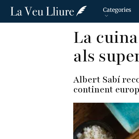
Categories
Vés
La cuina
al
contingut
als supe
Albert Sabí rec
continent europ