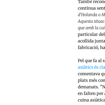
També recone
continua sent
d’Holanda o Ma
Aquesta situac
que amb la cu
particular de
acollida junt
fabricació, h
Pel que fa al 
asiàtics és cl
comentava que
plats més con
demanats. "No
en falten per
cuina asiàtic