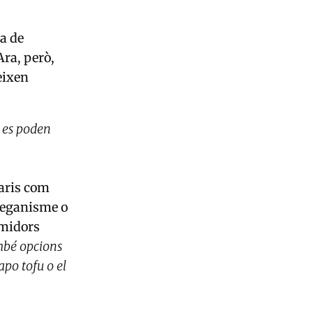
ta de
Ara, però,
eixen
.
e es poden
taris com
 veganisme o
umidors
mbé opcions
po tofu o el