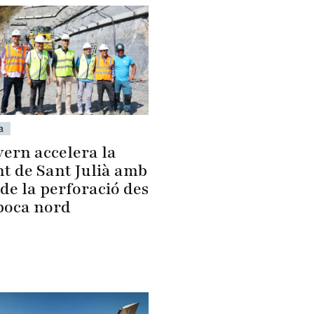
a
vern accelera la
nt de Sant Julià amb
i de la perforació des
 boca nord