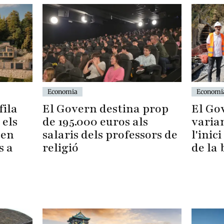
Economia
Economi
fila
El Govern destina prop
El Go
 els
de 195.000 euros als
varia
uen
salaris dels professors de
l'inic
s a
religió
de la