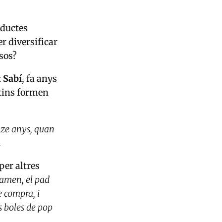
oductes
r diversificar
esos?
 Sabí
, fa anys
ntins formen
nze anys, quan
.
per altres
ramen, el pad
e compra, i
s boles de pop