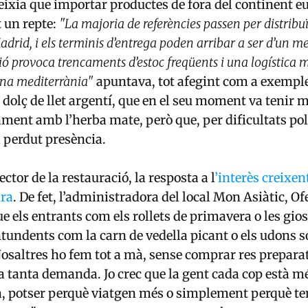
ixia que importar productes de fora del continent e
 un repte:
"La majoria de referències passen per distribu
drid, i els terminis d’entrega poden arribar a ser d’un me
ió provoca trencaments d’estoc freqüents i una logística
ina mediterrània"
apuntava, tot afegint com a exemple
l dolç de llet argentí, que en el seu moment va tenir 
ament amb l’herba mate, però que, per dificultats pol
a perdut presència.
sector de la restauració, la resposta a l
’interès creixen
ara
. De fet, l’administradora del local Mon Asiàtic, Of
 els entrants com els rollets de primavera o les gios
tundents com la carn de vedella picant o els udons s
saltres ho fem tot a mà, sense comprar res preparat,
 a tanta demanda. Jo crec que la gent cada cop està mé
a, potser perquè viatgen més o simplement perquè t