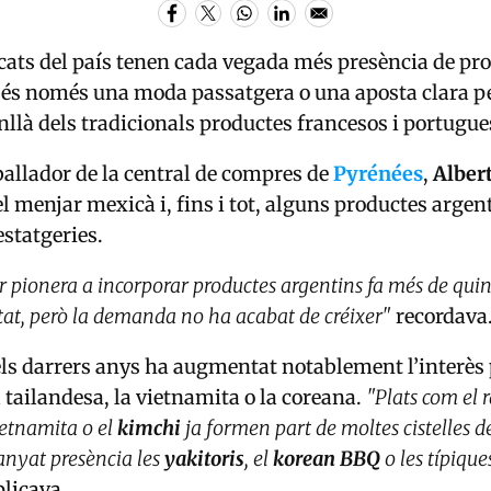
ats del país tenen cada vegada més presència de pr
ò és només una moda passatgera o una aposta clara pe
enllà dels tradicionals productes francesos i portugu
ballador de la central de compres de
Pyrénées
,
Albert
 el menjar mexicà i, fins i tot, alguns productes arge
estatgeries.
r pionera a incorporar productes argentins fa més de qui
at, però la demanda no ha acabat de créixer"
recordava
els darrers anys ha augmentat notablement l’interès 
 tailandesa, la vietnamita o la coreana.
"Plats com el 
ietnamita o el
kimchi
ja formen part de moltes cistelles d
nyat presència les
yakitoris
, el
korean BBQ
o les típique
licava.