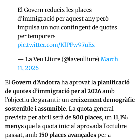
El Govern redueix les places
d’immigració per aquest any però
impulsa un nou contingent de quotes
per temporers
pic.twitter.com/KlPFw97uEx
— La Veu Lliure (@laveulliure)
March
11, 2026
El
Govern d’Andorra
ha aprovat la
planificació
de quotes d’immigració per al 2026
amb
l’objectiu de garantir un
creixement demogràfic
sostenible i assumible
. La quota general
prevista per abril serà de
800 places
, un
11,1%
menys
que la quota inicial aprovada l’octubre
passat, amb
150 places avançades
per a