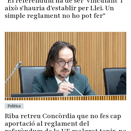
"El referèndum ha de ser 'vinculant' i
això s'hauria d'establir per Llei. Un
simple reglament no ho pot fer"
Política
Riba retreu Concòrdia que no fes cap
aportació al reglament del