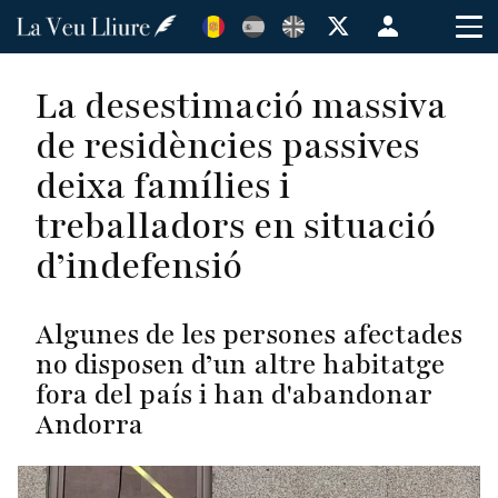
Vés
Menú
al
de
contingut
cuenta
La desestimació massiva
de
de residències passives
usuario
deixa famílies i
treballadors en situació
d’indefensió
Algunes de les persones afectades
no disposen d’un altre habitatge
fora del país i han d'abandonar
Andorra