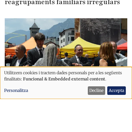
reagrupaments familiars irregulars
Utilitzem cookies i tractem dades personals per a les següents
Ús
finalitats:
Funcional & Embedded external content
.
de
Personalitza
Decline
Accepta
dades
personals
Política
i
Espot planteja revisar els horaris de
cookies
les festes majors després dels
aldarulls a Escaldes