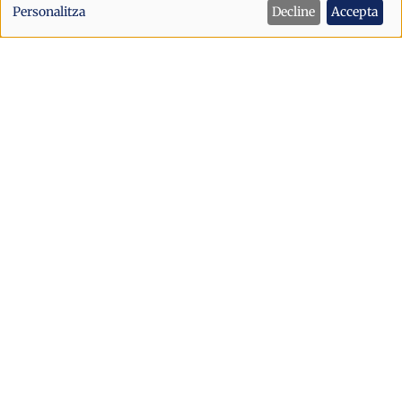
de
Personalitza
Decline
Accepta
dades
personals
i
cookies
Societat
Tempestes amb risc de calamarsa a
Andorra: activat l'avís groc aquest
dilluns