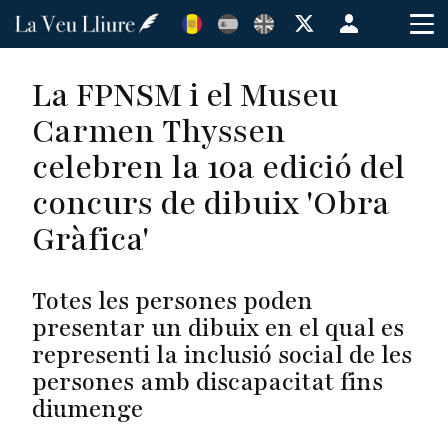
Vés
Menú
al
de
contingut
cuenta
La FPNSM i el Museu
de
Carmen Thyssen
usuario
celebren la 10a edició del
concurs de dibuix 'Obra
Gràfica'
Totes les persones poden
presentar un dibuix en el qual es
representi la inclusió social de les
persones amb discapacitat fins
diumenge