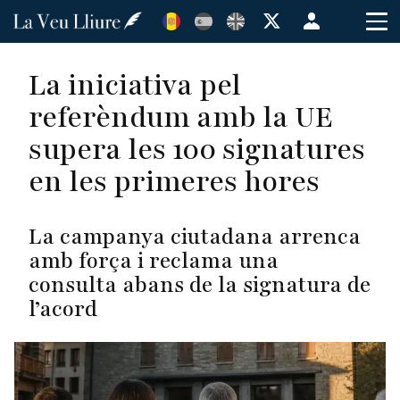
Vés
Menú
al
de
contingut
cuenta
La iniciativa pel
de
referèndum amb la UE
usuario
supera les 100 signatures
en les primeres hores
La campanya ciutadana arrenca
amb força i reclama una
consulta abans de la signatura de
l’acord