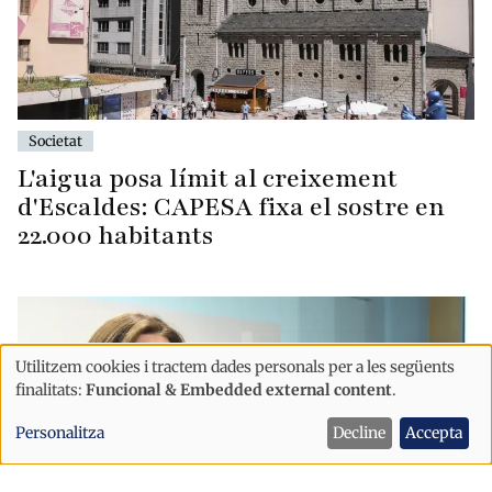
Societat
L'aigua posa límit al creixement
d'Escaldes: CAPESA fixa el sostre en
22.000 habitants
Utilitzem cookies i tractem dades personals per a les següents
Ús
finalitats:
Funcional & Embedded external content
.
de
Personalitza
Decline
Accepta
dades
personals