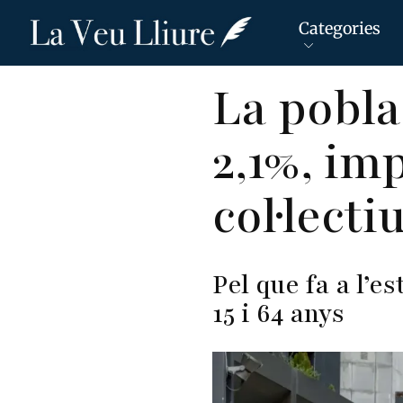
Categories
Vés
La pobla
al
contingut
2,1%, im
col·lecti
Pel que fa a l’e
15 i 64 anys