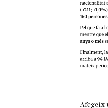
nacionalitat 
(
+211; +1,0%
)
160 persones
Pel que fa a l
mentre que el
anys o més
s
Finalment, la
arriba a
94.1
mateix períod
Afegeix 