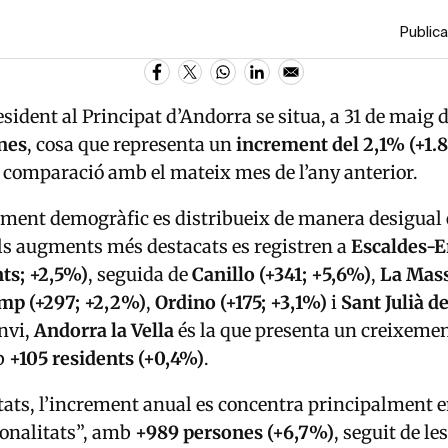
Publica
sident al Principat d’
Andorra
se situa, a 31 de maig 
nes
, cosa que representa un
increment del 2,1% (+1.
 comparació amb el mateix mes de l’any anterior.
ment demogràfic es distribueix de manera desigual 
ls augments més destacats es registren a
Escaldes-
ts; +2,5%)
, seguida de
Canillo
(+341; +5,6%)
,
La Mas
amp
(+297; +2,2%)
,
Ordino
(+175; +3,1%)
i
Sant Julià d
anvi,
Andorra la Vella
és la que presenta un creixeme
b
+105 residents (+0,4%)
.
tats, l’increment anual es concentra principalment en 
ionalitats”, amb
+989 persones (+6,7%)
, seguit de l