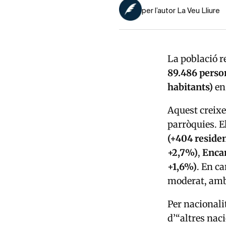
per l’autor La Veu Lliure
La població re
89.486 perso
habitants)
en
Aquest creixe
parròquies. E
(+404 residen
+2,7%)
,
Enc
+1,6%)
. En c
moderat, am
Per nacionali
d’“altres nac