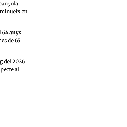
spanyola
isminueix en
i 64 anys
,
nes de
65
ig del 2026
pecte al