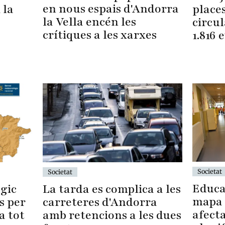
en nous espais d'Andorra
 la
places
la Vella encén les
circu
crítiques a les xarxes
1.816 
Societat
Societat
Educa
La tarda es complica a les
gic
mapa 
carreteres d'Andorra
ís per
afecta
amb retencions a les dues
a tot