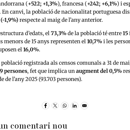
andorrana (
+522; +1,3%
), francesa (
+242; +6,1%
) i e
. En canvi, la població de nacionalitat portuguesa d
 (-1,9%)
respecte al maig de l’any anterior.
’estructura d’edats, el
73,3%
de la població té entre
15 
s menors de 15 anys representen el
10,7%
i les perso
uposen el
16,0%
.
 població registrada als censos comunals a 31 de ma
49 persones
, fet que implica un
augment del 0,5%
res
e de l’any 2025 (93.703 persones).
un comentari nou