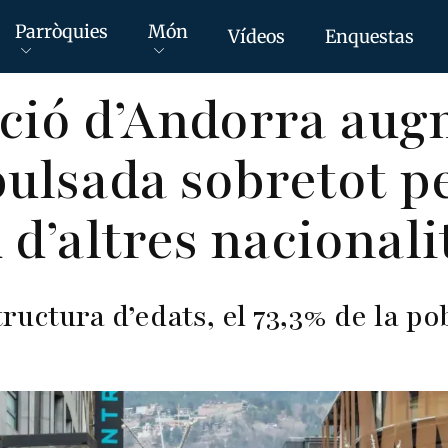
Parròquies
Món
Vídeos
Enquestas
ció d’Andorra au
pulsada sobretot p
u d’altres nacionali
structura d’edats, el 73,3% de la po