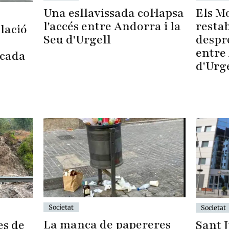
Una esllavissada col·lapsa
Els M
l'accés entre Andorra i la
restab
lació
Seu d'Urgell
despré
entre 
ocada
d'Urg
Societat
Societat
La manca de papereres
es de
Sant J