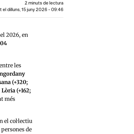
2 minuts de lectura
t el dilluns, 15 juny 2026 - 09:46
del 2026, en
804
entre les
Engordany
sana
(+320;
e Lòria
(+162;
nt més
el col·lectiu
es persones de