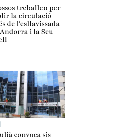
ossos treballen per
lir la circulació
s de l'esllavissada
Andorra i la Seu
ell
ulià convoca sis