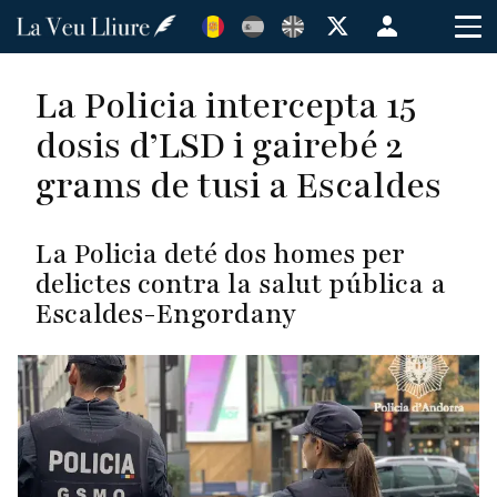
Vés
Menú
al
de
contingut
cuenta
La Policia intercepta 15
de
dosis d’LSD i gairebé 2
usuario
grams de tusi a Escaldes
La Policia deté dos homes per
delictes contra la salut pública a
Escaldes-Engordany