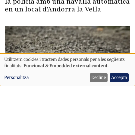
la policia amb una navalla automàtica
en un local d’Andorra la Vella
Utilitzem cookies i tractem dades personals per a les següents
Ús
finalitats:
Funcional & Embedded external content
.
de
Personalitza
Decline
Accepta
dades
personals
i
Successos
cookies
Detingut un home de 23 anys amb una
expulsió vigent després que una jove
l’assenyalés per una punxada amb