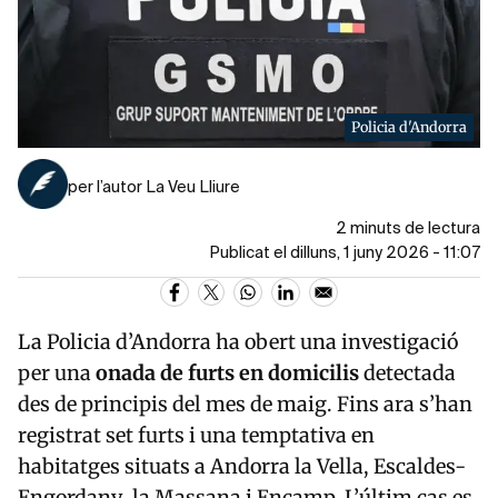
Policia d'Andorra
per l’autor La Veu Lliure
2 minuts de lectura
Publicat el dilluns, 1 juny 2026 - 11:07
La Policia d’Andorra ha obert una investigació
per una
onada de furts en domicilis
detectada
des de principis del mes de maig. Fins ara s’han
registrat set furts i una temptativa en
habitatges situats a
Andorra la Vella
,
Escaldes-
Engordany
,
la Massana
i
Encamp
. L’últim cas es