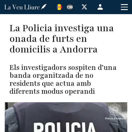
Vés
Menú
al
de
contingut
cuenta
La Policia investiga una
de
onada de furts en
usuario
domicilis a Andorra
Els investigadors sospiten d’una
banda organitzada de no
residents que actua amb
diferents modus operandi