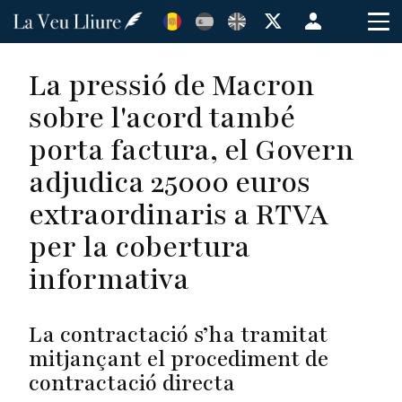
Vés
Menú
al
de
contingut
cuenta
La pressió de Macron
de
sobre l'acord també
usuario
porta factura, el Govern
adjudica 25000 euros
extraordinaris a RTVA
per la cobertura
informativa
La contractació s’ha tramitat
mitjançant el procediment de
contractació directa