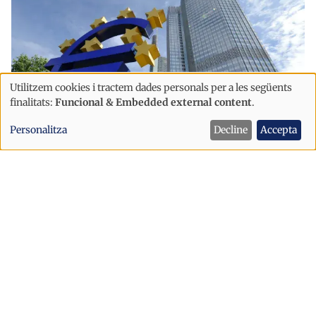
Utilitzem cookies i tractem dades personals per a les següents
Ús
finalitats:
Funcional & Embedded external content
.
de
Personalitza
Decline
Accepta
dades
personals
Economia
i
Andorra aprova un nou reglament
cookies
per a adaptar el sector bancari a la
normativa de la UE