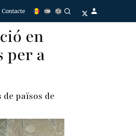
Menú
Contacte
Buscar
de
ció en
cuenta
de
s per a
usuario
 de països de