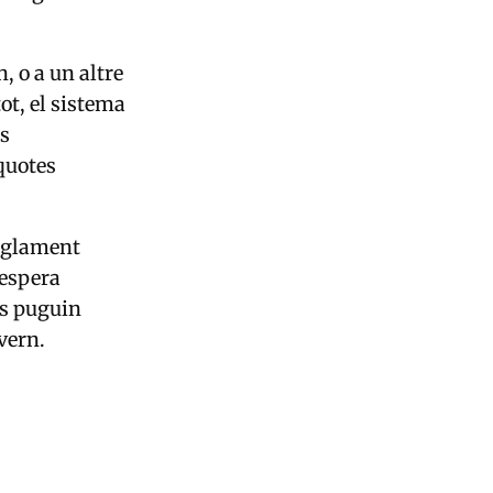
, o a un altre
ot, el sistema
es
 quotes
reglament
 espera
es puguin
vern.