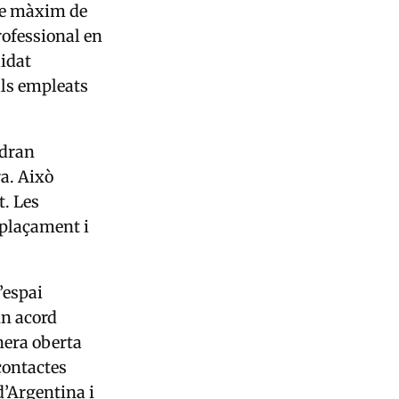
ode màxim de
rofessional en
lidat
als empleats
ndran
a. Això
t. Les
splaçament i
’espai
un acord
nera oberta
contactes
d’Argentina i