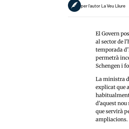
per l’autor La Veu Lliure
El Govern pos
al sector de l
temporada d’h
permetrà inco
Schengen i fo
La ministra d
explicat que 
habitualment 
d’aquest nou 
que servirà p
ampliacions.