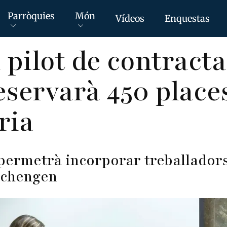
Parròquies
Món
Vídeos
Enquestas
 pilot de contracta
eservarà 450 place
ria
permetrà incorporar treballadors
 Schengen