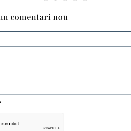
un comentari nou
A