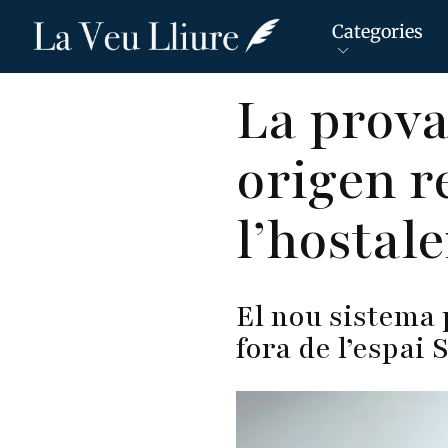
Categories
Vés
La prova
al
contingut
origen r
l’hostale
El nou sistema 
fora de l’espai