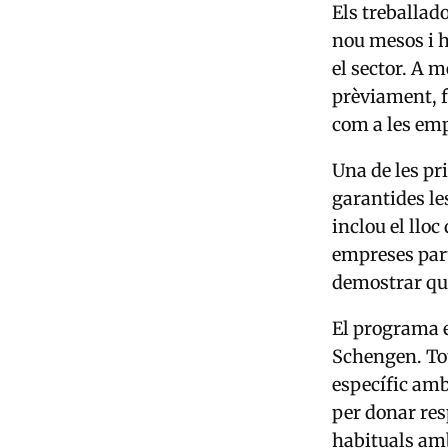
Els treballad
nou mesos i h
el sector. A 
prèviament, f
com a les em
Una de les pr
garantides le
inclou el lloc
empreses part
demostrar que
El programa e
Schengen. Tot
específic amb
per donar res
habituals amb