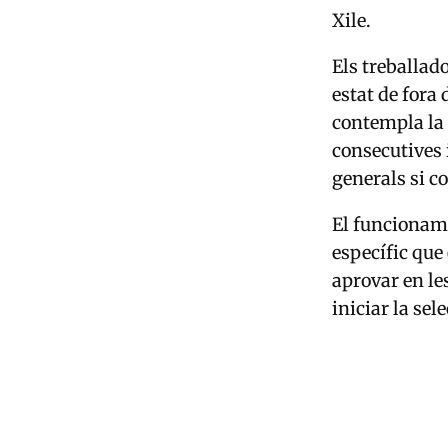
Xile.
Els treballado
estat de fora
contempla la 
consecutives 
generals si c
El funcioname
específic que 
aprovar en le
iniciar la se