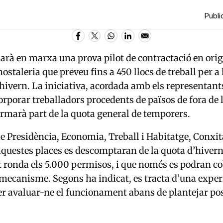
Public
arà en marxa una prova pilot de contractació en ori
’hostaleria que preveu fins a 450 llocs de treball per 
ivern. La iniciativa, acordada amb els representants
rporar treballadors procedents de països de fora de l
rmarà part de la quota general de temporers.
e Presidència, Economia, Treball i Habitatge,
Conxit
aquestes places es descomptaran de la quota d’hivern
ronda els 5.000 permisos, i que només es podran cob
mecanisme. Segons ha indicat, es tracta d’una experi
er avaluar-ne el funcionament abans de plantejar po