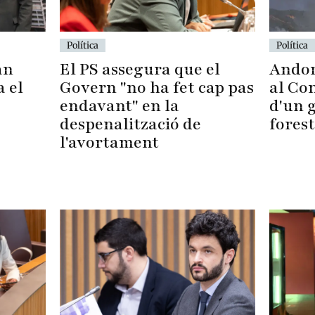
Política
Política
Andor
El PS assegura que el
an
al Con
Govern "no ha fet cap pas
a el
d'un 
endavant" en la
forest
despenalització de
l'avortament