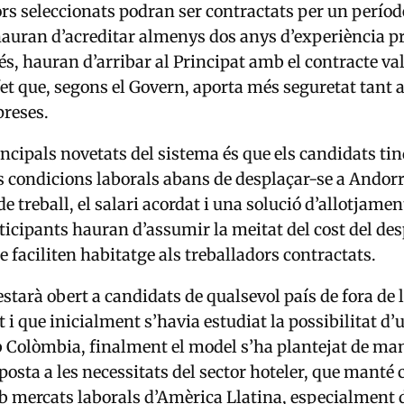
ors seleccionats podran ser contractats per un perí
auran d’acreditar almenys dos anys d’experiència p
més, hauran d’arribar al Principat amb el contracte va
et que, segons el Govern, aporta més seguretat tant 
preses.
incipals novetats del sistema és que els candidats ti
s condicions laborals abans de desplaçar-se a Andorr
 de treball, el salari acordat i una solució d’allotjamen
icipants hauran d’assumir la meitat del cost del de
 faciliten habitatge als treballadors contractats.
starà obert a candidats de qualsevol país de fora de l
 i que inicialment s’havia estudiat la possibilitat d’
 Colòmbia, finalment el model s’ha plantejat de ma
posta a les necessitats del sector hoteler, que manté 
 mercats laborals d’Amèrica Llatina, especialment 