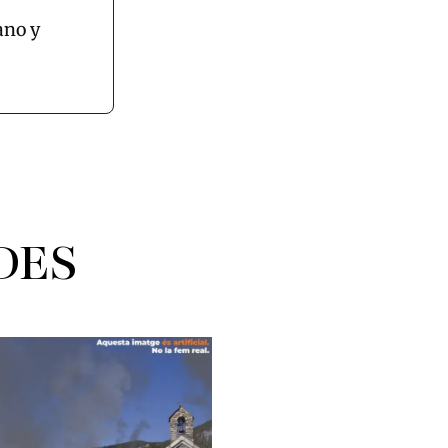
ano y
DES