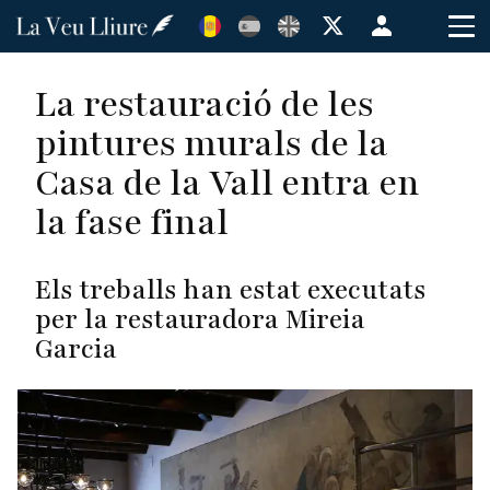
Vés
Menú
al
de
contingut
cuenta
La restauració de les
de
pintures murals de la
usuario
Casa de la Vall entra en
la fase final
Els treballs han estat executats
per la restauradora
Mireia
Garcia