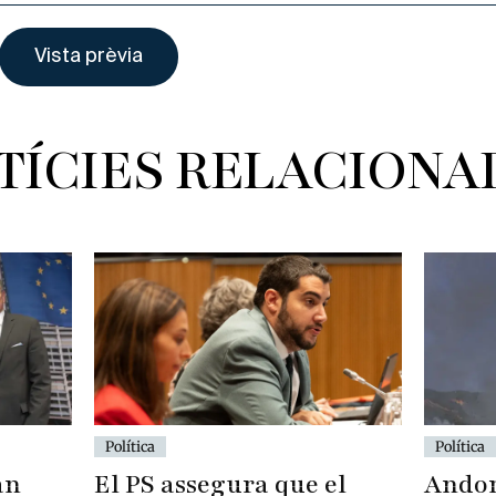
TÍCIES RELACIONA
Política
Política
Andor
El PS assegura que el
an