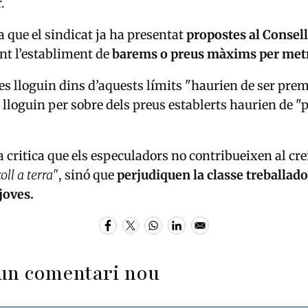
.
 que el sindicat ja ha presentat
propostes al Consel
ent l’establiment de
barems o preus màxims per met
 es lloguin dins d’aquests límits "haurien de ser pre
s lloguin per sobre dels preus establerts haurien de 
ta critica que els especuladors no contribueixen al cr
oll a terra"
, sinó que
perjudiquen la classe treballado
 joves.
un comentari nou