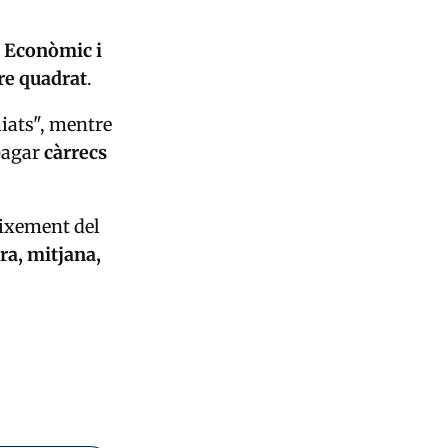
l Econòmic i
re quadrat
.
miats", mentre
"pagar
càrrecs
eixement del
ra, mitjana,