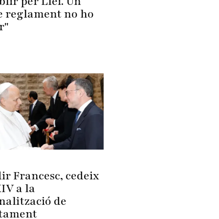
blir per Llei. Un
e reglament no ho
r"
ir Francesc, cedeix
IV a la
nalització de
rtament