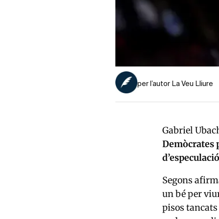
per l’autor La Veu Lliure
Gabriel Ubach
Demòcrates 
d’especulaci
Segons afirma
un bé per viu
pisos tancats