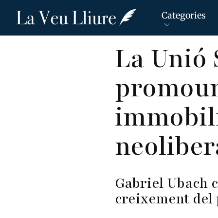
Categories
Vés
La Unió 
al
contingut
promoure
immobili
neoliber
Gabriel Ubach c
creixement del 