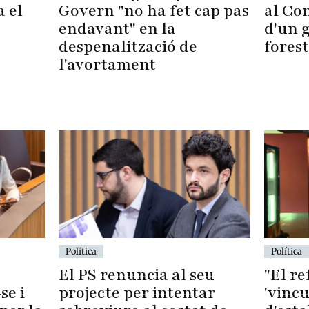
al Con
Govern "no ha fet cap pas
a el
d'un 
endavant" en la
forest
despenalització de
l'avortament
Política
Política
El PS renuncia al seu
"El r
se i
projecte per intentar
'vincu