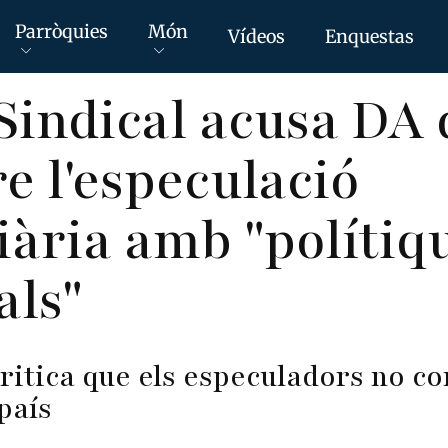
Parròquies
Món
Vídeos
Enquestas
Sindical acusa DA 
 l'especulació
ària amb "polítiq
als"
ritica que els especuladors no co
país