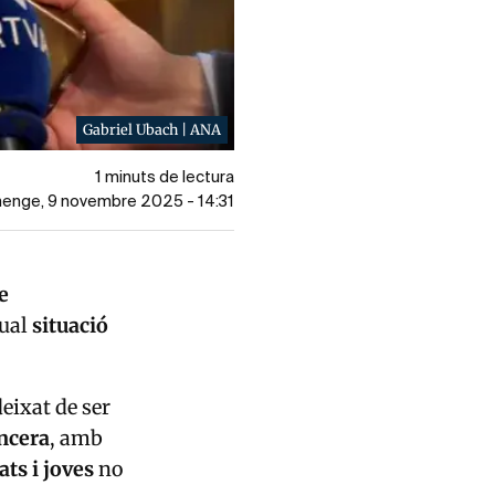
Gabriel Ubach | ANA
1 minuts de lectura
umenge, 9 novembre 2025 - 14:31
e
tual
situació
eixat de ser
ncera
, amb
ats i joves
no