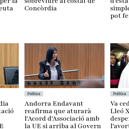
per la
sobreviure al costat de
d'esta
Ceuta
Concòrdia
simpl
pot fe
Política
Política
dia
Va ced
Andorra Endavant
tació
Lleó X
reafirma que aturarà
despe
l'Acord d'Associació amb
UE
l'avo
la UE si arriba al Govern