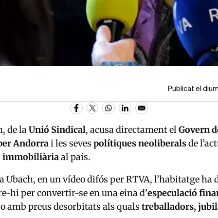
Publicat el di
, de la
Unió Sindical
, acusa directament el
G
overn d
per Andorra
i les seves
polítiques neoliberals
de l’ac
ó immobiliària
al país.
 Ubach, en un vídeo difós per RTVA, l’habitatge ha d
re-hi per convertir-se en una eina d’
especulació fina
 o amb preus desorbitats als quals
treballadors, jubil