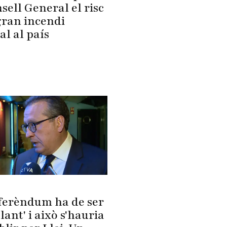
sell General el risc
gran incendi
al al país
eferèndum ha de ser
lant' i això s'hauria