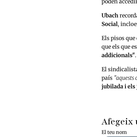
poden accedir
Ubach
recorda
Social
, inclo
Els pisos que
que els que e
addicionals"
.
El sindicalis
país
"aquests c
jubilada i els
Afegeix 
El teu nom